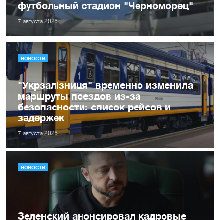
футбольный стадион "Черноморец"
7 августа 2026
НОВОСТИ
"Укрзалізниця" временно изменила
маршруты поездов из-за
безопасности: список рейсов и
задержек
7 августа 2026
НОВОСТИ
Зеленский анонсировал кадровые