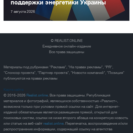
поддержки энергетики Украины
7 августа 2026
© REALIST.ONLINE
Ежедневное онлайн-издание
Все права защищены
Материалы под рубриками "Реклама", "На правах рекламы", "PR",
"Спонсор проекта", "Партнер проекта", "Новости компаний", "Позиция"
публикуются на правах рекламы
Карта сайта
© 2016-2026
Realist.online
. Все права защищены. Републикация
материалов и фотографий, являющихся собственностью «Реалист»,
возможна только при условии прямой ссылки на сайт. Для интернет-
изданий обязательным является размещение прямой, открытой для
поисковых систем, ссылки не ниже второго абзаца на конкретную новость
или статью на веб-сайт
realist.online
. Перепечатка, воспроизведение и/или
распространение информации, содержащей ссылку на агентства