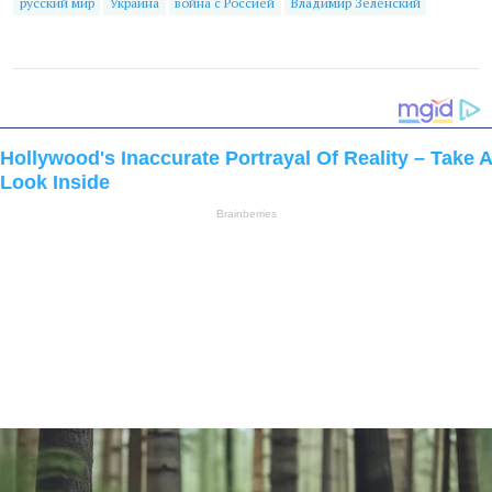
русский мир
Украина
война с Россией
Владимир Зеленский