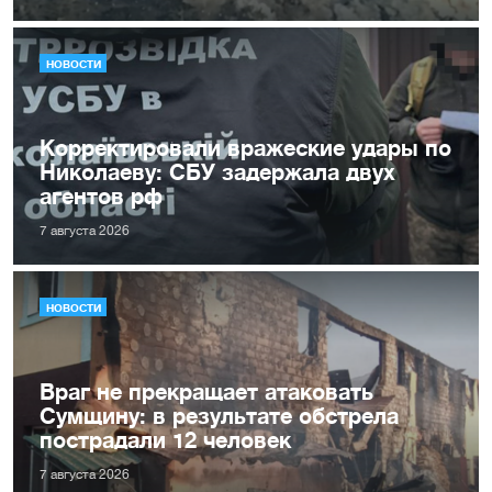
НОВОСТИ
Корректировали вражеские удары по
Николаеву: СБУ задержала двух
агентов рф
7 августа 2026
НОВОСТИ
Враг не прекращает атаковать
Сумщину: в результате обстрела
пострадали 12 человек
7 августа 2026