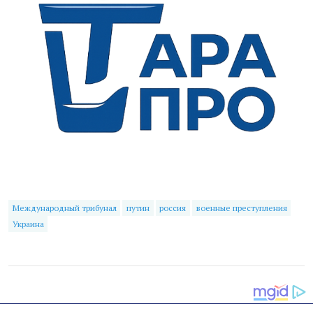
Международный трибунал
путин
россия
военные преступления
Украина