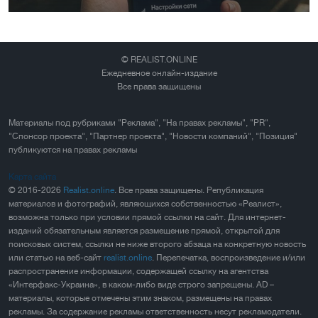
© REALIST.ONLINE
Ежедневное онлайн-издание
Все права защищены
Материалы под рубриками "Реклама", "На правах рекламы", "PR",
"Спонсор проекта", "Партнер проекта", "Новости компаний", "Позиция"
публикуются на правах рекламы
Карта сайта
© 2016-2026
Realist.online
. Все права защищены. Републикация
материалов и фотографий, являющихся собственностью «Реалист»,
возможна только при условии прямой ссылки на сайт. Для интернет-
изданий обязательным является размещение прямой, открытой для
поисковых систем, ссылки не ниже второго абзаца на конкретную новость
или статью на веб-сайт
realist.online
. Перепечатка, воспроизведение и/или
распространение информации, содержащей ссылку на агентства
«Интерфакс-Украина», в каком-либо виде строго запрещены. AD –
материалы, которые отмечены этим знаком, размещены на правах
рекламы. За содержание рекламы ответственность несут рекламодатели.