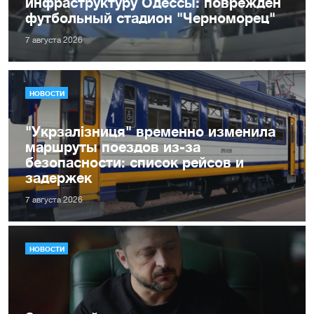
инфраструктуру Одессы: поврежден
футбольный стадион "Черноморец"
7 августа 2026
НОВОСТИ
"Укрзалізниця" временно изменила
маршруты поездов из-за
безопасности: список рейсов и
задержек
7 августа 2026
НОВОСТИ