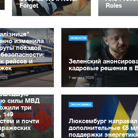
алізниця"
НОВОСТИ
енно изменила
руты поездов
 безопасности:
к рейсов и
Зеленский анонсиров
ржек
кадровые решения в 
 2026
7 августа 2026
рошедшую
лю силы МВД
ЭКОНОМИКА
ожили три
, 149
стем и почти
Люксембург направил
вражеских
дополнительные €8 м
ов
поддержки энергетик