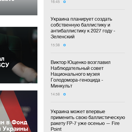
16:45
Украина планирует создать
собственную баллистику и
антибаллистику к 2027 году -
Зеленский
15:38
ал
Виктор Ющенко возглавил
ВСУ
Наблюдательный совет
Национального музея
Голодомора-геноцида -
Минкульт
14:58
Украина может впервые
применить свою баллистическую
лн в Фонд
ракету FP-7 уже осенью — Fire
и Украины
Point