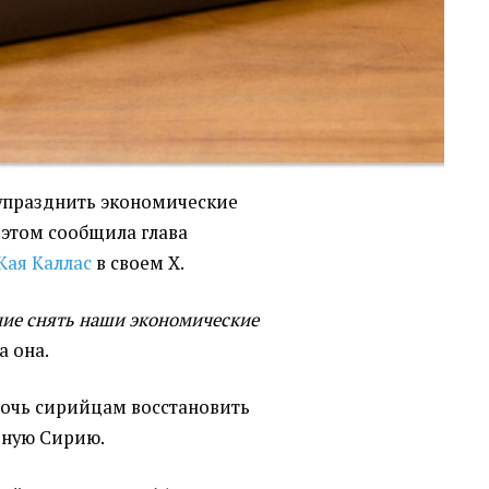
упразднить экономические
 этом сообщила глава
Кая Каллас
в своем X.
ие снять наши экономические
а она.
мочь сирийцам восстановить
рную Сирию.