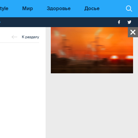
tyle
Мир
Здоровье
Досье
т
К разделу