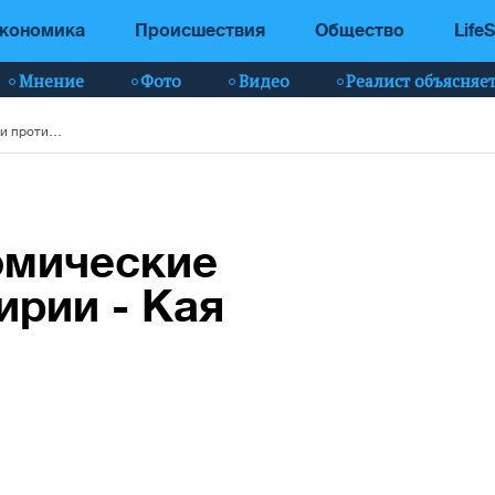
кономика
Происшествия
Общество
LifeS
Мнение
Фото
Видео
Реалист объясняе
ЕС отменил экономические санкции против Сирии - Кая Каллас
омические
ирии - Кая