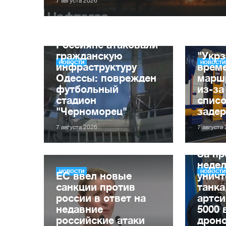
7 августа 2026
Россияне атаковали
гражданскую
"Укрз
НОВОСТИ
НОВОСТИ
инфраструктуру
врем
Одессы: поврежден
марш
футбольный
из-за
стадион
списо
"Черноморец"
заде
7 августа 2026
7 августа
За п
неде
НОВОСТИ
НОВОСТИ
ЕС ввел новые
уничт
санкции против
танка
россии в ответ на
артси
недавние
5000 
российские атаки
дрон