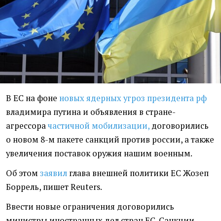
В ЕС на фоне
новых ядерных угроз президента рф
владимира путина и объявления в стране-
агрессора
частичной мобилизации,
договорились
о новом 8-м пакете санкций против россии, а также
увеличения поставок оружия нашим военным.
Об этом
заявил
глава внешней политики ЕС Жозеп
Боррель, пишет Reuters.
Ввести новые ограничения договорились
министры иностранных дел стран ЕС. Санкции