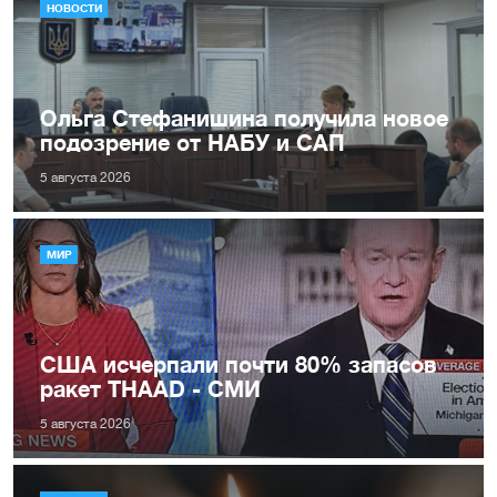
НОВОСТИ
Ольга Стефанишина получила новое
подозрение от НАБУ и САП
5 августа 2026
МИР
США исчерпали почти 80% запасов
ракет THAAD - СМИ
5 августа 2026