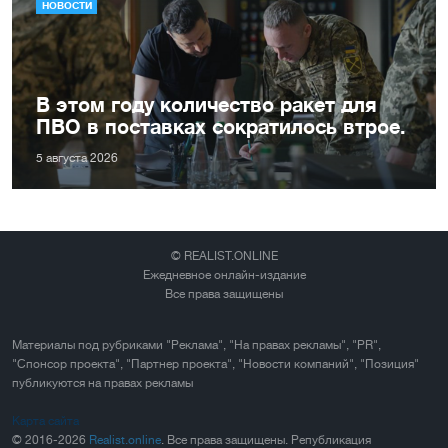
НОВОСТИ
В этом году количество ракет для
ПВО в поставках сократилось втрое.
5 августа 2026
© REALIST.ONLINE
Ежедневное онлайн-издание
Все права защищены
Материалы под рубриками "Реклама", "На правах рекламы", "PR",
"Спонсор проекта", "Партнер проекта", "Новости компаний", "Позиция"
публикуются на правах рекламы
Карта сайта
© 2016-2026
Realist.online
. Все права защищены. Републикация