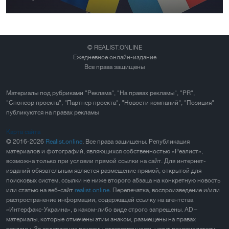
© REALIST.ONLINE
Ежедневное онлайн-издание
Все права защищены
Материалы под рубриками "Реклама", "На правах рекламы", "PR",
"Спонсор проекта", "Партнер проекта", "Новости компаний", "Позиция"
публикуются на правах рекламы
Карта сайта
© 2016-2026
Realist.online
. Все права защищены. Републикация
материалов и фотографий, являющихся собственностью «Реалист»,
возможна только при условии прямой ссылки на сайт. Для интернет-
изданий обязательным является размещение прямой, открытой для
поисковых систем, ссылки не ниже второго абзаца на конкретную новость
или статью на веб-сайт
realist.online
. Перепечатка, воспроизведение и/или
распространение информации, содержащей ссылку на агентства
«Интерфакс-Украина», в каком-либо виде строго запрещены. AD –
материалы, которые отмечены этим знаком, размещены на правах