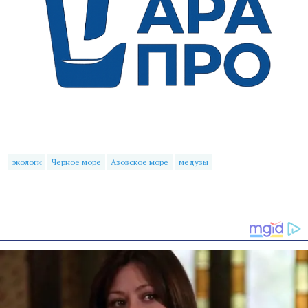
экологи
Черное море
Азовское море
медузы