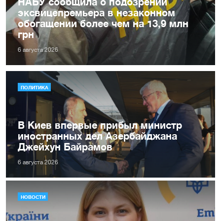
НАБУ сообщила о подозрении
эксвицепремьера в незаконном
обогащении более чем на 13,9 млн
грн
6 августа 2026
ПОЛИТИКА
В Киев впервые прибыл министр
иностранных дел Азербайджана
Джейхун Байрамов
6 августа 2026
НОВОСТИ