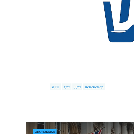
ДТП
дтп
Дтп
пенсионер
ЭКОНОМИКА