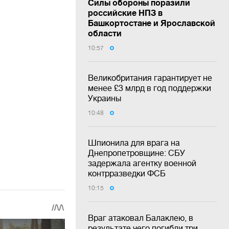
Силы обороны поразили
российские НПЗ в
Башкортостане и Ярославской
области
10:57
Великобритания гарантирует не
менее £3 млрд в год поддержки
Украины
10:48
Шпионила для врага на
Днепропетровщине: СБУ
задержала агентку военной
контрразведки ФСБ
10:15
Враг атаковал Балаклею, в
результате чего погибли три