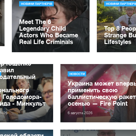
ор Ющенко
лавил
НОВОСТИ
юдательный
Украина может вперв
онального
применить свою
я Голодомора-
баллистическую ракет
ида - Минкульт
осенью — Fire Point
 2026
6 августа 2026
вской области