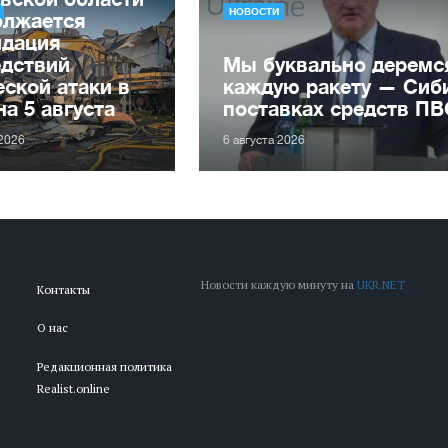
НОВОСТИ
олжается
идация
едствий
Мы буквально деремс
ской атаки в
каждую ракету — Сиби
на 5 августа
поставках средств П
 2026
6 августа 2026
Новости каждую минуту на
UKR.NET
Контакты
О нас
Редакционная политика
Realist.online