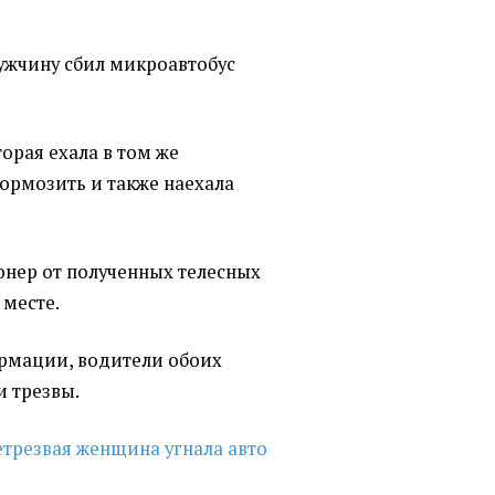
мужчину сбил микроавтобус
орая ехала в том же
тормозить и также наехала
онер от полученных телесных
 месте.
рмации, водители обоих
и трезвы.
етрезвая женщина угнала авто