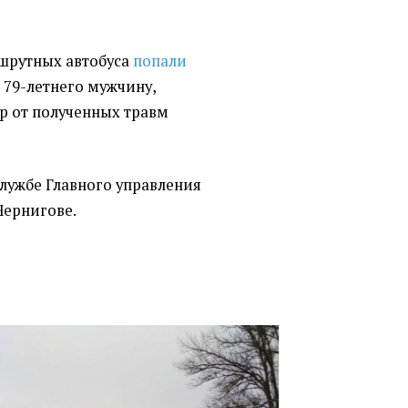
ршрутных автобуса
попали
 79-летнего мужчину,
ер от полученных травм
службе Главного управления
Чернигове.