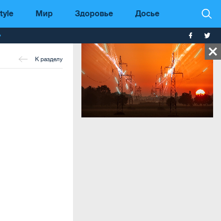
tyle
Мир
Здоровье
Досье
т
К разделу