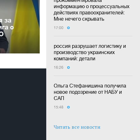
прокомментировала
информацию о процессуальных
действиях правоохранителей:
Мне нечего скрывать
я за
га о
17:00
ВО
россия разрушает логистику и
производство украинских
компаний: детали
16:26
Ольга Стефанишина получила
новое подозрение от НАБУ и
САП
15:48
Читать все новости