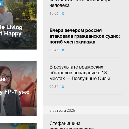
человека
10:05
Вчера вечером россия
атаковала гражданское судно:
погиб член экипажа
09:45
В результате вражеских
обстрелов попадание в 18
ые
местах — Воздушные Силы
09:34
у FP-7 уже
5 августа 2026
Стефанишина