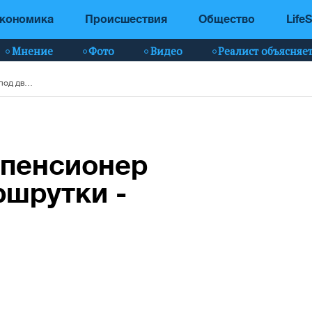
кономика
Происшествия
Общество
LifeS
Мнение
Фото
Видео
Реалист объясняе
ДТП в Чернигове: пенсионер попал под две маршрутки - фото
 пенсионер
ршрутки -