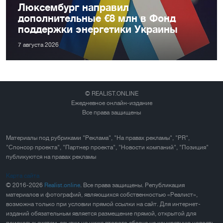
Люксембург направил
дополнительные €8 млн в Фонд
поддержки энергетики Украины
7 августа 2026
© REALIST.ONLINE
Ежедневное онлайн-издание
Все права защищены
Материалы под рубриками "Реклама", "На правах рекламы", "PR",
"Спонсор проекта", "Партнер проекта", "Новости компаний", "Позиция"
публикуются на правах рекламы
Карта сайта
© 2016-2026
Realist.online
. Все права защищены. Републикация
материалов и фотографий, являющихся собственностью «Реалист»,
возможна только при условии прямой ссылки на сайт. Для интернет-
изданий обязательным является размещение прямой, открытой для
поисковых систем, ссылки не ниже второго абзаца на конкретную новость