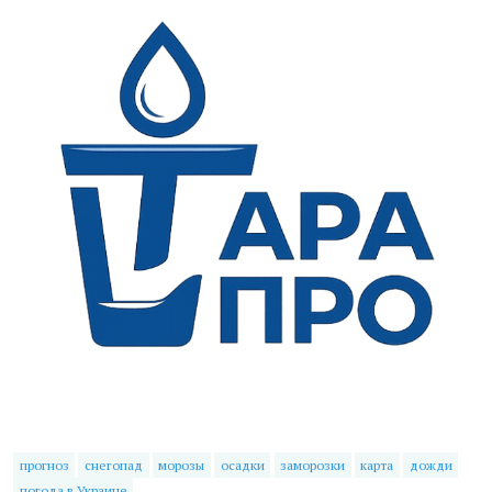
прогноз
снегопад
морозы
осадки
заморозки
карта
дожди
погода в Украине