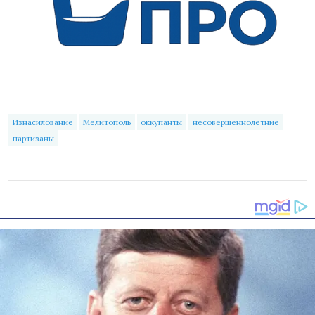
Изнасилование
Мелитополь
оккупанты
несовершеннолетние
партизаны