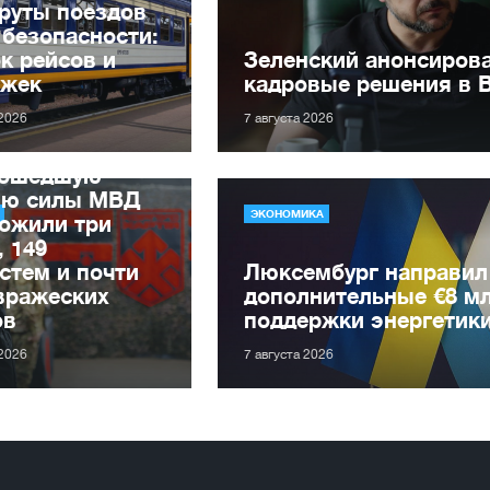
руты поездов
 безопасности:
к рейсов и
Зеленский анонсиров
ржек
кадровые решения в 
 2026
7 августа 2026
рошедшую
лю силы МВД
ЭКОНОМИКА
ожили три
, 149
стем и почти
Люксембург направил
вражеских
дополнительные €8 м
ов
поддержки энергетик
 2026
7 августа 2026