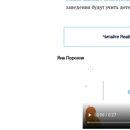
заведения будут учить де
Читайте Real
Яна Порохня