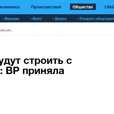
кономика
Происшествия
Общество
LifeS
Мнение
Фото
Видео
Реалист объясняе
Дома в Украине будут строить с бомбоубежищами: ВР приняла законопроект
удут строить с
 ВР приняла