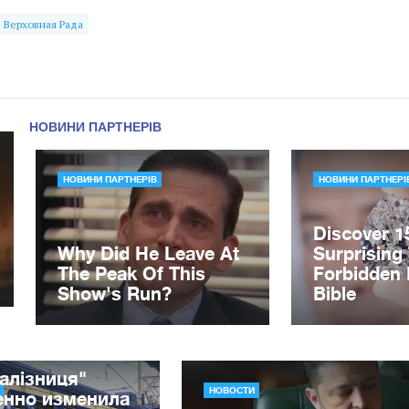
Верховная Рада
алізниця"
НОВОСТИ
енно изменила