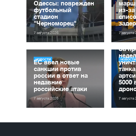
Одессы: поврежден
марш
футбольный
из-за
стадион
списо
"Черноморец"
заде
7 августа 2026
7 августа
За п
неде
НОВОСТИ
НОВОСТИ
ЕС ввел новые
уничт
санкции против
танка
россии в ответ на
артси
недавние
5000 
российские атаки
дрон
7 августа 2026
7 августа