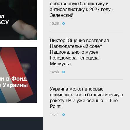
собственную баллистику и
антибаллистику к 2027 году -
ал
Зеленский
ВСУ
15:38
Виктор Ющенко возглавил
Наблюдательный совет
Национального музея
Голодомора-геноцида -
Минкульт
14:58
лн в Фонд
и Украины
Украина может впервые
применить свою баллистическую
ракету FP-7 уже осенью — Fire
Point
14:41