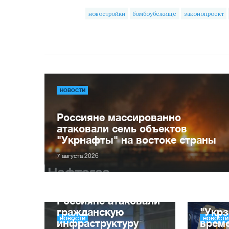
новостройки
бомбоубежище
законопроект
НОВОСТИ
Россияне массированно
атаковали семь объектов
"Укрнафты" на востоке страны
7 августа 2026
Россияне атаковали
гражданскую
"Укрз
НОВОСТИ
НОВОСТИ
инфраструктуру
врем