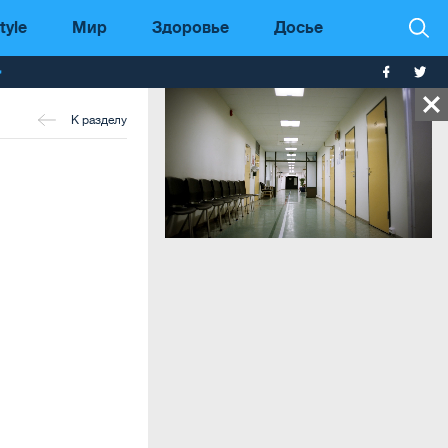
tyle
Мир
Здоровье
Досье
т
К разделу