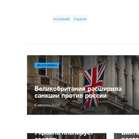
ведущий
Гордон
ЭКОНОМИКА
Великобритания расширила
санкции против россии
6 августа 2026
Украина планирует
Викт
создать
возг