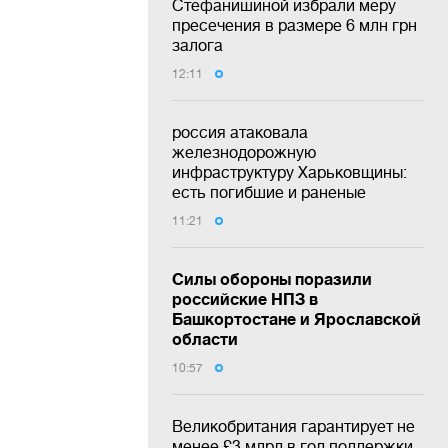
Стефанишиной избрали меру
пресечения в размере 6 млн грн
залога
12:11
россия атаковала
железнодорожную
инфраструктуру Харьковщины:
есть погибшие и раненые
11:21
Силы обороны поразили
российские НПЗ в
Башкортостане и Ярославской
области
10:57
Великобритания гарантирует не
менее £3 млрд в год поддержки