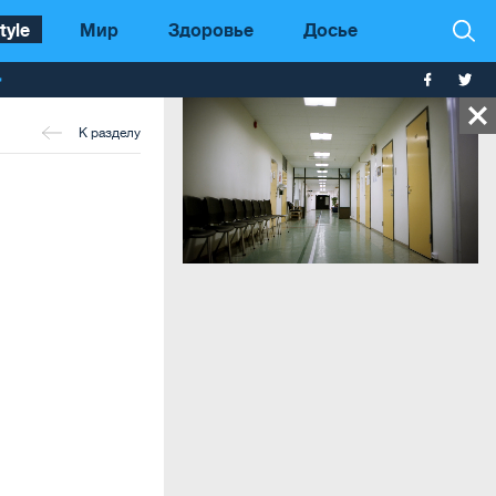
tyle
Мир
Здоровье
Досье
т
К разделу