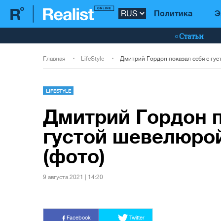
Политика
Э
Статьи
Главная
LifeStyle
LIFESTYLE
Дмитрий Гордон п
густой шевелюро
(фото)
9 августа 2021 | 14:20
Facebook
Twitter