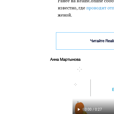
Ранее на Realist.online соо
известно, где
проводит от
женой.
Читайте Real
Анна Мартынова