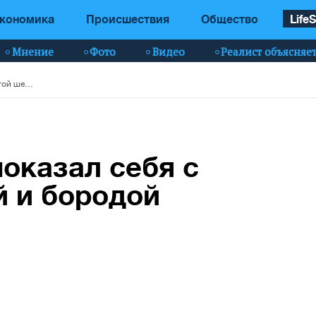
кономика
Происшествия
Общество
LifeS
Мнение
Фото
Видео
Реалист объясняе
Дмитрий Гордон показал себя с густой шевелюрой и бородой (фото)
оказал себя с
й и бородой