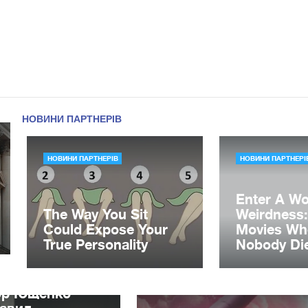
ор Ющенко
лавил