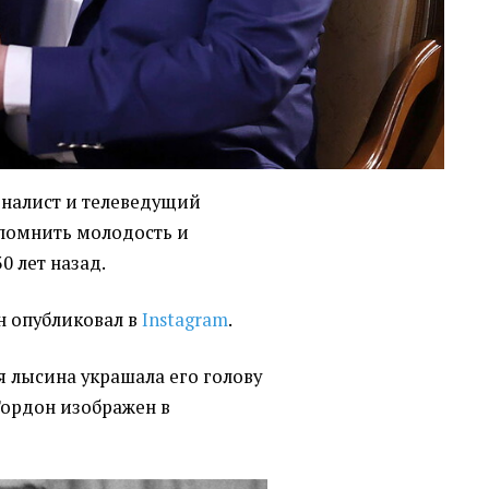
рналист и телеведущий
помнить молодость и
0 лет назад.
н опубликовал в
Instagram
.
я лысина украшала его голову
Гордон изображен в