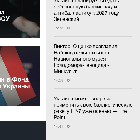
Украина планирует создать
собственную баллистику и
ал
антибаллистику к 2027 году -
ВСУ
Зеленский
15:38
Виктор Ющенко возглавил
Наблюдательный совет
Национального музея
Голодомора-геноцида -
Минкульт
лн в Фонд
14:58
и Украины
Украина может впервые
применить свою баллистическую
ракету FP-7 уже осенью — Fire
Point
14:41