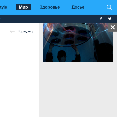
tyle
Мир
Здоровье
Досье
т
К разделу