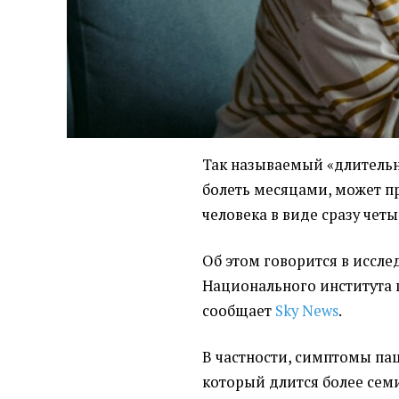
Так называемый «длител
болеть месяцами, может п
человека в виде сразу чет
О
б этом говорится в иссл
Национального института 
сообщает
Sky News
.
В частности, симптомы па
который длится более семи