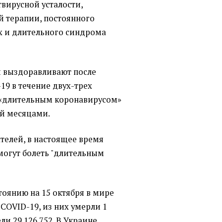
вирусной усталости,
 терапии, постоянного
х и длительного синдрома
и выздоравливают после
19 в течение двух-трех
 «длительным коронавирусом»
ий месяцами.
елей, в настоящее время
могут болеть "длительным
стоянию на 15 октября в мире
 COVID-19, из них умерли 1
ли 29 126 752. В Украине