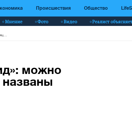
кономика
Происшествия
Общество
LifeS
Мнение
Фото
Видео
Реалист объясняе
«Длительный ковид»: можно болеть месяцами, названы симптомы
ид»: можно
 названы