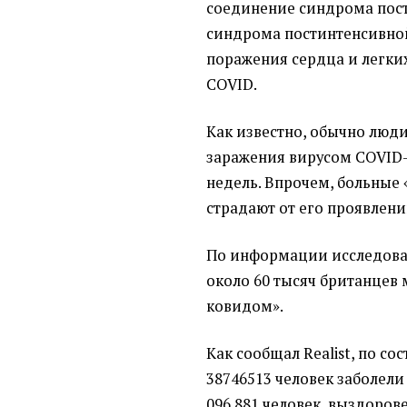
соединение синдрома пост
синдрома постинтенсивной
поражения сердца и легки
COVID.
Как известно, обычно люд
заражения вирусом COVID-
недель. Впрочем, больные
страдают от его проявлен
По информации исследоват
около 60 тысяч британцев 
ковидом».
Как сообщал Realist, по со
38746513 человек заболели
096 881 человек, выздорове