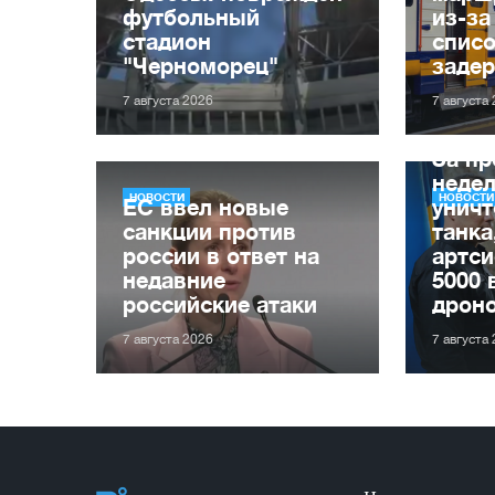
футбольный
из-за
стадион
списо
"Черноморец"
заде
7 августа 2026
7 августа
За п
неде
НОВОСТИ
НОВОСТИ
ЕС ввел новые
уничт
санкции против
танка
россии в ответ на
артси
недавние
5000 
российские атаки
дрон
7 августа 2026
7 августа