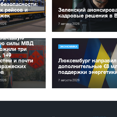
 безопасности:
к рейсов и
Зеленский анонсиров
ржек
кадровые решения в 
 2026
7 августа 2026
рошедшую
лю силы МВД
ЭКОНОМИКА
ожили три
, 149
стем и почти
Люксембург направил
вражеских
дополнительные €8 м
ов
поддержки энергетик
 2026
7 августа 2026