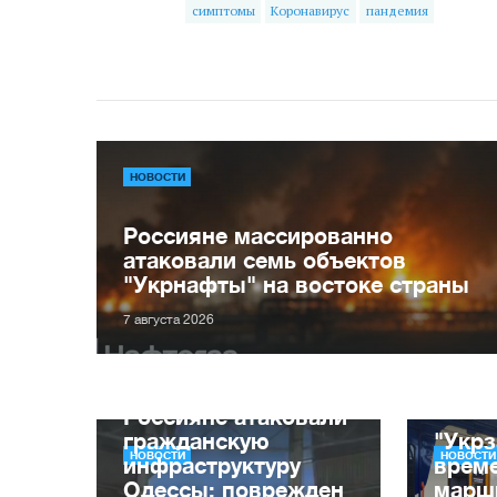
симптомы
Коронавирус
пандемия
НОВОСТИ
Россияне массированно
атаковали семь объектов
"Укрнафты" на востоке страны
7 августа 2026
Россияне атаковали
гражданскую
"Укрз
НОВОСТИ
НОВОСТИ
инфраструктуру
врем
Одессы: поврежден
марш