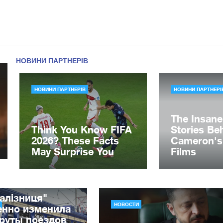
алізниця"
НОВОСТИ
енно изменила
руты поездов