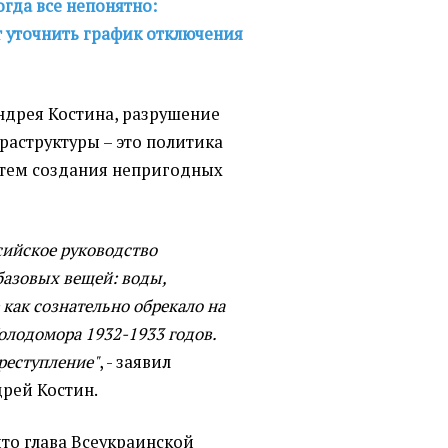
огда все непонятно:
 уточнить график отключения
ндрея Костина, разрушение
раструктуры – это политика
утем создания непригодных
ийское руководство
базовых вещей: воды,
е как сознательно обрекало на
олодомора 1932-1933 годов.
преступление"
, - заявил
рей Костин.
 что глава Всеукраинской