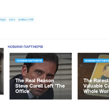
тура
свет
война с РФ
ор Ющенко