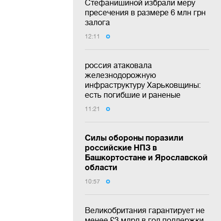
Стефанишиной избрали меру
пресечения в размере 6 млн грн
залога
12:11
россия атаковала
железнодорожную
инфраструктуру Харьковщины:
есть погибшие и раненые
11:21
Силы обороны поразили
российские НПЗ в
Башкортостане и Ярославской
области
10:57
Великобритания гарантирует не
менее £3 млрд в год поддержки