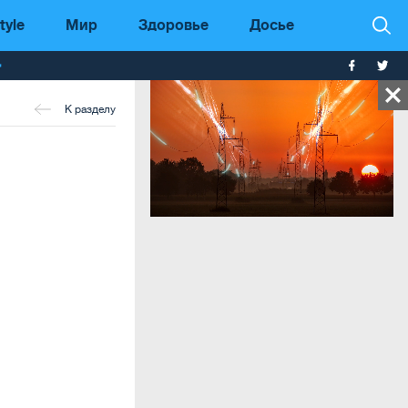
tyle
Мир
Здоровье
Досье
т
К разделу