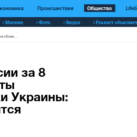
кономика
Происшествия
Общество
LifeS
Мнение
Фото
Видео
Реалист объясняе
Десятки атак россии за 8 месяцев на объекты электроэнергетики Украины: куда и зачем целятся оккупанты (карта)
ии за 8
кты
и Украины:
ятся