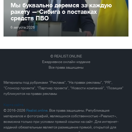
Мы буквально деремся за каждую
ракету — Сибига о поставках
средств ПВО
6 августа 2026
© REALIST.ONLINE
Ежедневное онлайн-издание
Все права защищены
Материалы под рубриками "Реклама", "На правах рекламы", "PR",
"Спонсор проекта", "Партнер проекта", "Новости компаний", "Позиция"
публикуются на правах рекламы
Карта сайта
© 2016-2026
Realist.online
. Все права защищены. Републикация
материалов и фотографий, являющихся собственностью «Реалист»,
возможна только при условии прямой ссылки на сайт. Для интернет-
изданий обязательным является размещение прямой, открытой для