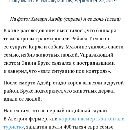
— Daily Mail U.K. (@DailyMailUK)
September 22, 2019
На фото: Хилари Адэйр
(
справа) и ее дочь
(
слева)
В ходе расследования выяснилось, что 6 января
те же коровы травмировали Рейчел Томпсон,
ее супруга Карла и собаку. Мужчине удалось спасти
семью, избив животных палкой. Управляющий
скотом Эдвин Брукс связался с пострадавшими
и заверил, что
«
взял ситуацию под контроль».
После смерти Адэйр стадо коров вывезли в другой
район. Брукс подчеркнул, что животных держат
вдали от людей.
Напомним, это не первый подобный случай.
В Австрии фермер, чьи
коровы насмерть затоптали
туристку
, заплатил почти 490 тысяч евро семье