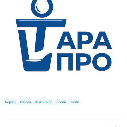
Корова
корова
пенсионер
Погиб
погиб