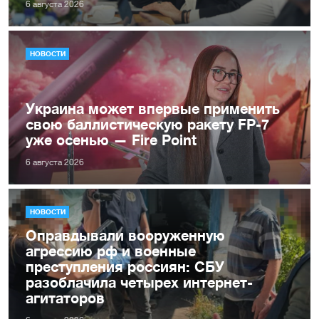
6 августа 2026
НОВОСТИ
Украина может впервые применить
свою баллистическую ракету FP-7
уже осенью — Fire Point
6 августа 2026
НОВОСТИ
Оправдывали вооруженную
агрессию рф и военные
преступления россиян: СБУ
разоблачила четырех интернет-
агитаторов