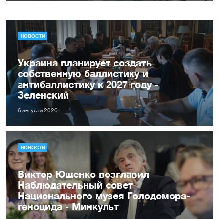
НОВОСТИ
Украина планирует создать
собственную баллистику и
антибаллистику к 2027 году -
Зеленский
6 августа 2026
НОВОСТИ
Виктор Ющенко возглавил
Наблюдательный совет
Национального музея Голодомора-
геноцида - Минкульт