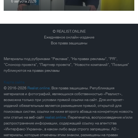
6 августа 2026
© REALIST.ONLINE
Ежедневное онлайн-издание
Все права защищены
Материалы под рубриками "Реклама", "На правах рекламы", "PR",
"Спонсор проекта", "Партнер проекта", "Новости компаний", "Позиция"
публикуются на правах рекламы
Карта сайта
© 2016-2026
Realist.online
. Все права защищены. Републикация
материалов и фотографий, являющихся собственностью «Реалист»,
возможна только при условии прямой ссылки на сайт. Для интернет-
изданий обязательным является размещение прямой, открытой для
поисковых систем, ссылки не ниже второго абзаца на конкретную новость
или статью на веб-сайт
realist.online
. Перепечатка, воспроизведение и/или
распространение информации, содержащей ссылку на агентства
«Интерфакс-Украина», в каком-либо виде строго запрещены. AD –
материалы, которые отмечены этим знаком, размещены на правах