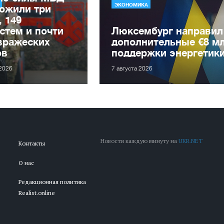
ЭКОНОМИКА
ожили три
, 149
стем и почти
Люксембург направил
вражеских
дополнительные €8 м
ов
поддержки энергетик
 2026
7 августа 2026
Новости каждую минуту на
UKR.NET
Контакты
О нас
Редакционная политика
Realist.online