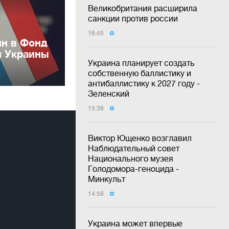
Великобритания расширила
санкции против россии
16:45
лн в Фонд
и Украины
Украина планирует создать
собственную баллистику и
антибаллистику к 2027 году -
Зеленский
15:38
Виктор Ющенко возглавил
Наблюдательный совет
Национального музея
Голодомора-геноцида -
Минкульт
14:58
Украина может впервые