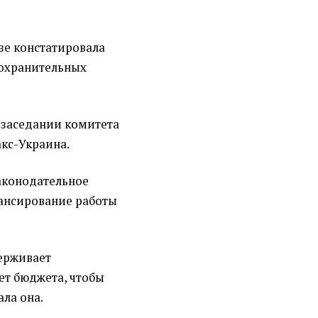
зе констатировала
оохранительных
а заседании комитета
кс-Украина.
аконодательное
ансирование работы
ерживает
ет бюджета, чтобы
ала она.