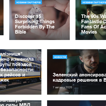
алізниця"
НОВОСТИ
енно изменила
руты поездов
 безопасности:
к рейсов и
Зеленский анонсиров
ржек
кадровые решения в 
 2026
7 августа 2026
рошедшую
лю силы МВД