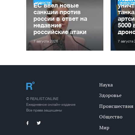
НОВОСТИ
НОВОСТИ
ЕС ввел новые
уничт
санкции против
танка
россии в ответ на
артси
недавние
5000 
российские атаки
дрон
7 августа 2026
7 августа
Наука
Здоровье
© REALIST.ONLINE
Ежедневное онлайн-издание
Происшествия
Все права защищены
Общество
Мир