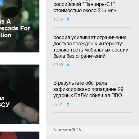
российский "Панцирь-С1"
стоимостью около $15 млн
10:33
россия усиливает ограничение
доступа граждан к интернету:
только треть мобильных сессий
была без ограничений
09:59
В результате обстрела
зафиксировано попадание 29
ударных БпЛА: сбившая ПВО
ал
ВСУ
09:31
6 августа 2026