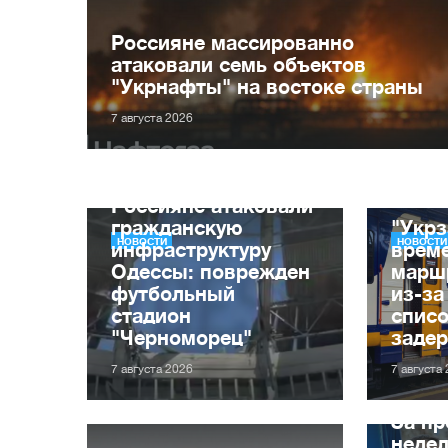
Россияне массированно
атаковали семь объектов
"Укрнафты" на востоке страны
7 августа 2026
Россияне атаковали
гражданскую
"Укрз
НОВОСТИ
НОВОСТИ
инфраструктуру
врем
Одессы: поврежден
марш
футбольный
из-за
стадион
списо
"Черноморец"
заде
7 августа 2026
7 августа
За п
неде