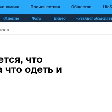
кономика
Происшествия
Общество
LifeS
Мнение
Фото
Видео
Реалист объясняе
Деканоидзе жалуется, что полицейских не за что одеть и обуть
тся, что
 что одеть и