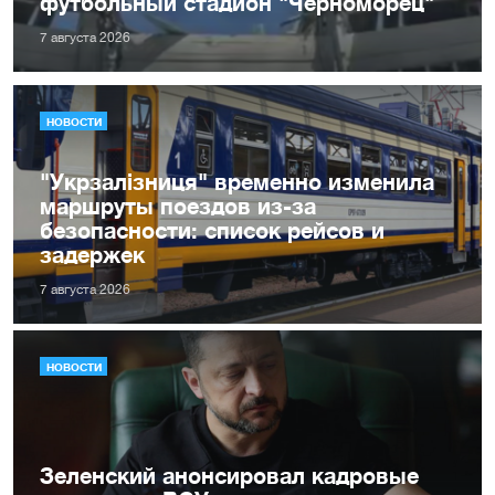
футбольный стадион "Черноморец"
7 августа 2026
НОВОСТИ
"Укрзалізниця" временно изменила
маршруты поездов из-за
безопасности: список рейсов и
задержек
7 августа 2026
НОВОСТИ
Зеленский анонсировал кадровые