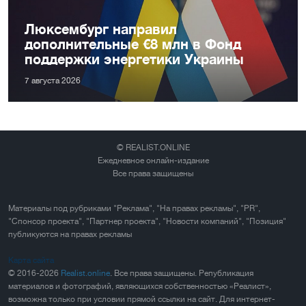
Люксембург направил
дополнительные €8 млн в Фонд
поддержки энергетики Украины
7 августа 2026
© REALIST.ONLINE
Ежедневное онлайн-издание
Все права защищены
Материалы под рубриками "Реклама", "На правах рекламы", "PR",
"Спонсор проекта", "Партнер проекта", "Новости компаний", "Позиция"
публикуются на правах рекламы
Карта сайта
© 2016-2026
Realist.online
. Все права защищены. Републикация
материалов и фотографий, являющихся собственностью «Реалист»,
возможна только при условии прямой ссылки на сайт. Для интернет-