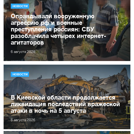
НОВОСТИ
Оправдывали вооруженную
агрессию рф и военные
преступления россиян: СБУ
разоблачила четырех интернет-
агитаторов
6 августа 2026
НОВОСТИ
В Киевской области продолжается
ликвидация последствий вражеской
атаки в ночь на 5 августа
6 августа 2026