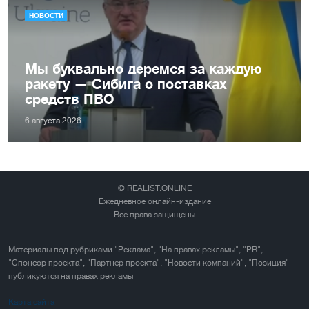
НОВОСТИ
Мы буквально деремся за каждую
ракету — Сибига о поставках
средств ПВО
6 августа 2026
© REALIST.ONLINE
Ежедневное онлайн-издание
Все права защищены
Материалы под рубриками "Реклама", "На правах рекламы", "PR",
"Спонсор проекта", "Партнер проекта", "Новости компаний", "Позиция"
публикуются на правах рекламы
Карта сайта