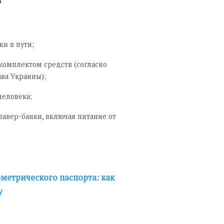
ки в пути;
комплектом средств (согласно
ва Украины);
человека;
павер-банки, включая питание от
ометрического паспорта: как
у