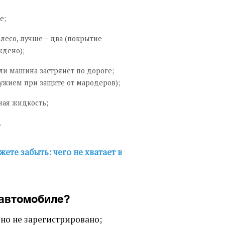
е;
лесо, лучше – два (покрытие
ждено);
сли машина застрянет по дороге;
ружием при защите от мародеров);
ная жидкость;
.
ете забыть: чего не хватает в
 автомобиле?
 оно не зарегистрировано;