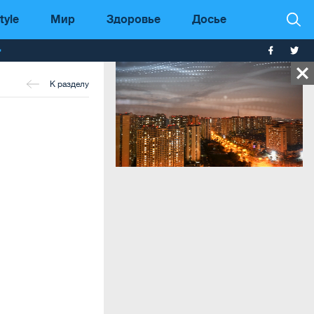
tyle
Мир
Здоровье
Досье
т
К разделу