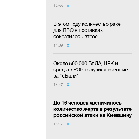
14:55
В этом году количество ракет
для ПВО в поставках
сократилось втрое.
14:09
Около 500 000 БпЛА, НРК и
средств РЭБ получили военные
за "єБали"
13:47
До 16 человек увеличилось
количество жертв в результате
российской атаки на Киевщину
13:17