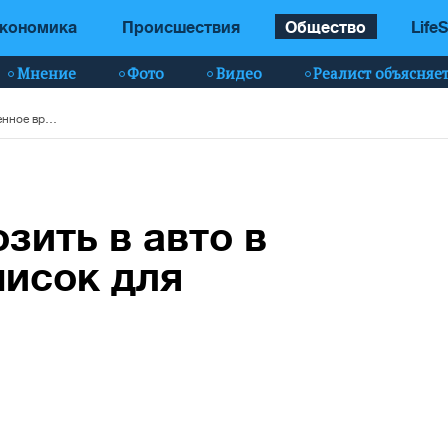
кономика
Происшествия
Общество
LifeS
Мнение
Фото
Видео
Реалист объясняе
Что нельзя перевозить в авто в военное время: список для водителей
зить в авто в
писок для