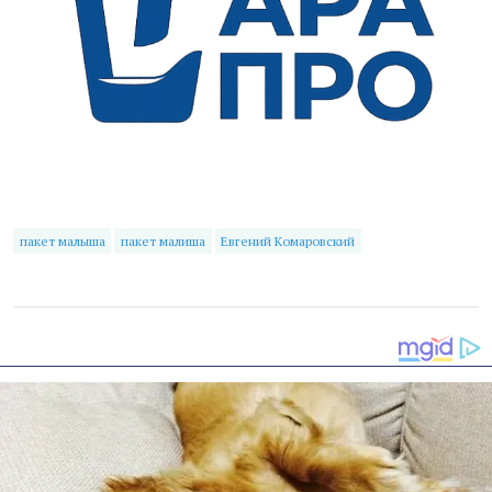
пакет малыша
пакет малиша
Евгений Комаровский