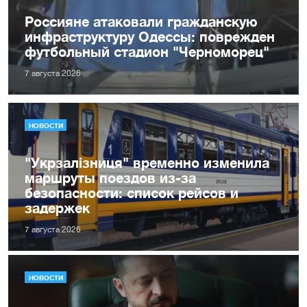
Россияне атаковали гражданскую
инфраструктуру Одессы: поврежден
футбольный стадион "Черноморец"
7 августа 2026
НОВОСТИ
"Укрзалізниця" временно изменила
маршруты поездов из-за
безопасности: список рейсов и
задержек
7 августа 2026
НОВОСТИ