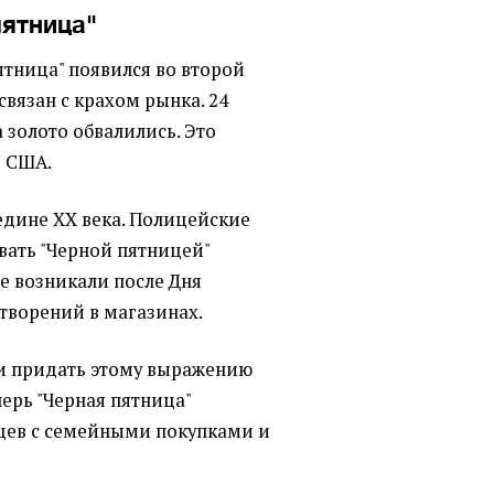
пятница"
ятница" появился во второй
связан с крахом рынка. 24
а золото обвалились. Это
в США.
едине ХХ века. Полицейские
ать "Черной пятницей"
е возникали после Дня
отворений в магазинах.
и придать этому выражению
ерь "Черная пятница"
цев с семейными покупками и