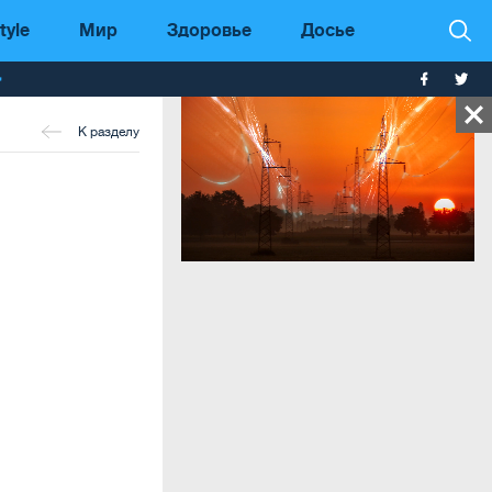
tyle
Мир
Здоровье
Досье
т
К разделу