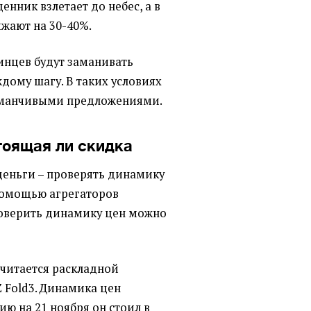
енник взлетает до небес, а в
жают на 30-40%.
нцев будут заманивать
дому шагу. В таких условиях
заманчивыми предложениями.
тоящая ли скидка
деньги – проверять динамику
 помощью агрегаторов
оверить динамику цен можно
читается раскладной
 Fold3. Динамика цен
ию на 21 ноября он стоил в