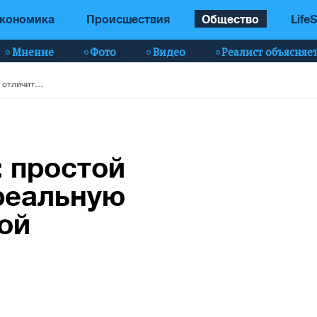
кономика
Происшествия
Общество
LifeS
Мнение
Фото
Видео
Реалист объясняе
"Черная пятница": простой способ отличить реальную скидку от фейковой
: простой
реальную
ой