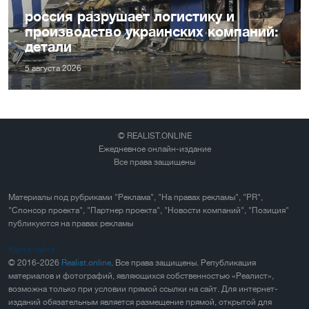
россия разрушает логистику и
производство украинских компаний:
детали
5 августа 2026
© REALIST.ONLINE
Ежедневное онлайн-издание
Все права защищены
Материалы под рубриками "Реклама", "На правах рекламы", "PR",
"Спонсор проекта", "Партнер проекта", "Новости компаний", "Позиция"
публикуются на правах рекламы
Карта сайта
© 2016-2026
Realist.online
. Все права защищены. Републикация
материалов и фотографий, являющихся собственностью «Реалист»,
возможна только при условии прямой ссылки на сайт. Для интернет-
изданий обязательным является размещение прямой, открытой для