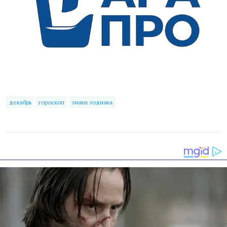
декабрь
гороскоп
знаки зодиака