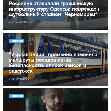
Россияне атаковали гражданскую
инфраструктуру Одессы: поврежден
футбольный стадион "Черноморец"
7 августа 2026
НОВОСТИ
"Укрзалізниця" временно изменила
маршруты поездов из-за
безопасности: список рейсов и
задержек
7 августа 2026
НОВОСТИ