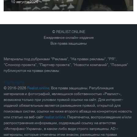
10 августа 2026
© REALIST.ONLINE
Ежедневное онлайн-издание
Все права защищены
Материалы под рубриками "Реклама", "На правах рекламы", "PR",
"Спонсор проекта", "Партнер проекта", "Новости компаний", "Позиция"
публикуются на правах рекламы
Карта сайта
© 2016-2026
Realist.online
. Все права защищены. Републикация
материалов и фотографий, являющихся собственностью «Реалист»,
возможна только при условии прямой ссылки на сайт. Для интернет-
изданий обязательным является размещение прямой, открытой для
поисковых систем, ссылки не ниже второго абзаца на конкретную новость
или статью на веб-сайт
realist.online
. Перепечатка, воспроизведение и/или
распространение информации, содержащей ссылку на агентства
«Интерфакс-Украина», в каком-либо виде строго запрещены. AD –
материалы, которые отмечены этим знаком, размещены на правах