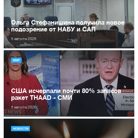
Ольга Стефанишина получила новое
подозрение от НАБУ и САП
5 августа 2026
МИР
США исчерпали почти 80% запасов
ракет THAAD - СМИ
5 августа 2026
НОВОСТИ