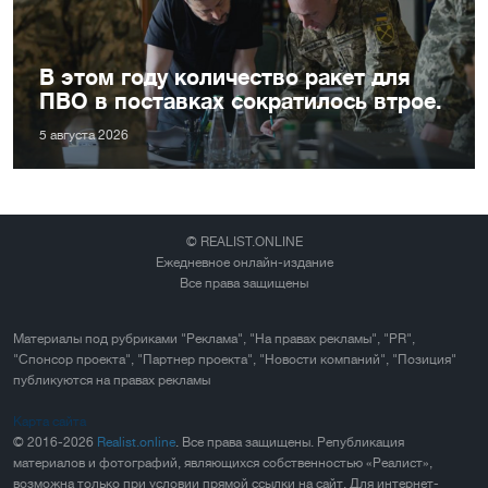
В этом году количество ракет для
ПВО в поставках сократилось втрое.
5 августа 2026
© REALIST.ONLINE
Ежедневное онлайн-издание
Все права защищены
Материалы под рубриками "Реклама", "На правах рекламы", "PR",
"Спонсор проекта", "Партнер проекта", "Новости компаний", "Позиция"
публикуются на правах рекламы
Карта сайта
© 2016-2026
Realist.online
. Все права защищены. Републикация
материалов и фотографий, являющихся собственностью «Реалист»,
возможна только при условии прямой ссылки на сайт. Для интернет-