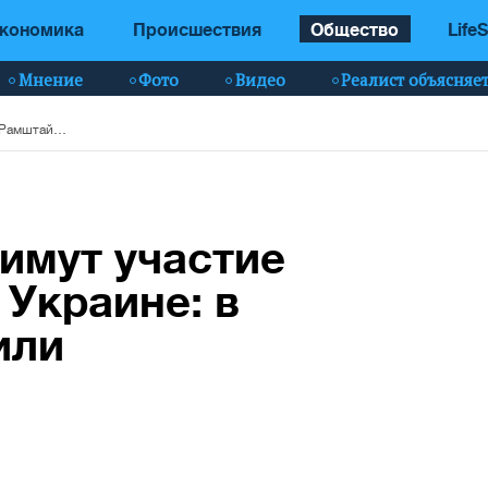
кономика
Происшествия
Общество
LifeS
Мнение
Фото
Видео
Реалист объясняе
Более 50 стран примут участие в "Рамштайне" по Украине: в Пентагоне сообщили подробности
римут участие
 Украине: в
или