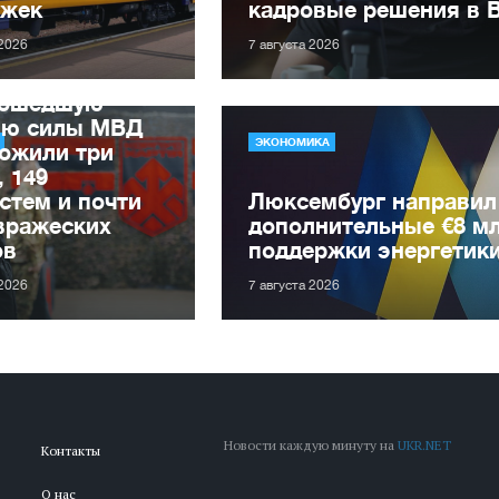
ржек
кадровые решения в 
 2026
7 августа 2026
рошедшую
лю силы МВД
ЭКОНОМИКА
ожили три
, 149
стем и почти
Люксембург направил
вражеских
дополнительные €8 м
ов
поддержки энергетик
 2026
7 августа 2026
Новости каждую минуту на
UKR.NET
Контакты
О нас