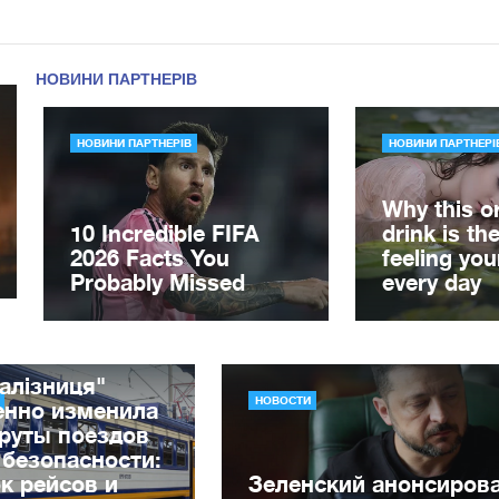
алізниця"
НОВОСТИ
енно изменила
руты поездов
 безопасности:
к рейсов и
Зеленский анонсиров