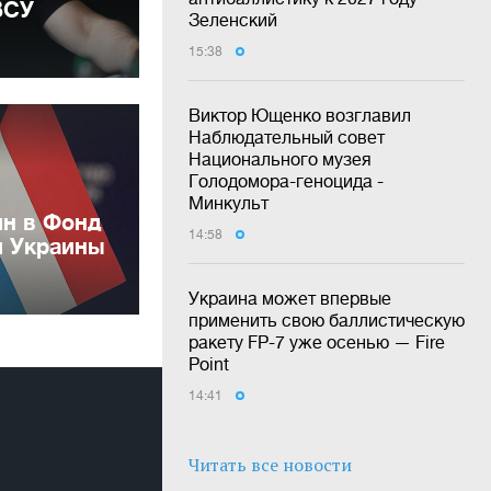
ВСУ
Зеленский
15:38
Виктор Ющенко возглавил
Наблюдательный совет
Национального музея
Голодомора-геноцида -
Минкульт
лн в Фонд
14:58
и Украины
Украина может впервые
применить свою баллистическую
ракету FP-7 уже осенью — Fire
Point
14:41
Читать все новости