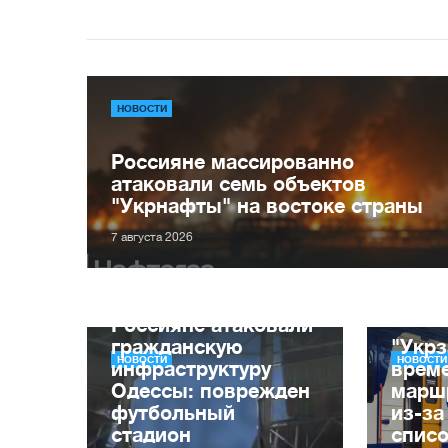
НОВОСТИ
Россияне массированно
атаковали семь объектов
"Укрнафты" на востоке страны
7 августа 2026
Россияне атаковали
гражданскую
"Укрз
НОВОСТИ
НОВОСТИ
инфраструктуру
врем
Одессы: поврежден
марш
футбольный
из-за
стадион
списо