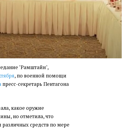
едание "Рамштайн",
ктября
, по военной помощи
а
пресс-секретарь Пентагона
зала, какое оружие
ины, но отметила, что
 различных средств по мере