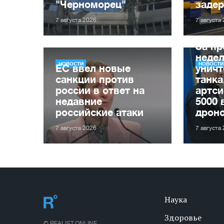
"Черноморец"
заде
7 августа 2026
7 августа
За п
неде
НОВОСТИ
НОВОСТИ
ЕС ввел новые
уничт
санкции против
танка
россии в ответ на
артси
недавние
5000 
российские атаки
дрон
7 августа 2026
7 августа
Наука
Здоровье
© REALIST.ONLINE