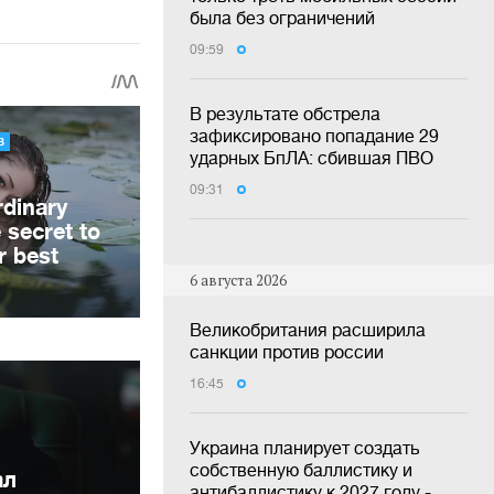
была без ограничений
09:59
В результате обстрела
зафиксировано попадание 29
ударных БпЛА: сбившая ПВО
09:31
6 августа 2026
Великобритания расширила
санкции против россии
16:45
Украина планирует создать
собственную баллистику и
ал
антибаллистику к 2027 году -