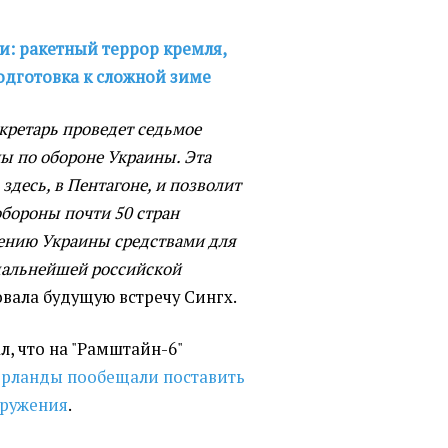
и: ракетный террор кремля,
одготовка к сложной зиме
кретарь проведет седьмое
ы по обороне Украины. Эта
здесь, в Пентагоне, и позволит
обороны почти 50 стран
чению Украины средствами для
 дальнейшей российской
овала будущую встречу Сингх.
ал, что на "Рамштайн-6"
ерланды пообещали поставить
оружения
.