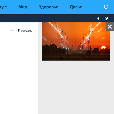
tyle
Мир
Здоровье
Досье
т
К разделу