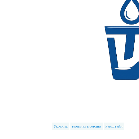
Украина
военная помощь
Рамштайн