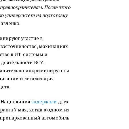
 правоохранителям. После этого
 университета на подготовку
равченко.
нируют участие в
 взяточничестве, махинациях
стве в ИТ-системы и
 деятельности ВСУ.
олнительно инкриминируются
низации и легализация
дств.
и Нацполиция
задержали
двух
ракта 7 мая, когда в одном из
я припаркованный автомобиль