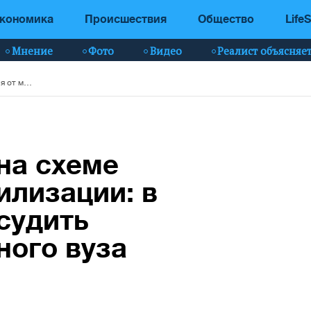
кономика
Происшествия
Общество
LifeS
Мнение
Фото
Видео
Реалист объясняе
Более 50 млн грн на схеме уклонения от мобилизации: в Запорожье будут судить руководство частного вуза
 на схеме
илизации: в
судить
ного вуза