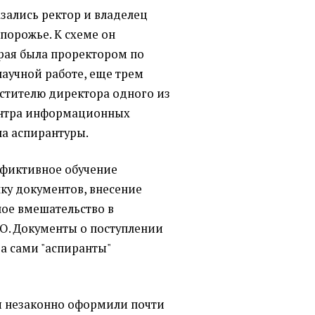
зались ректор и владелец
апорожье. К схеме он
рая была проректором по
научной работе, еще трем
стителю директора одного из
центра информационных
ла аспирантуры.
 фиктивное обучение
ку документов, внесение
ое вмешательство в
БО. Документы о поступлении
а сами "аспиранты"
мы незаконно оформили почти