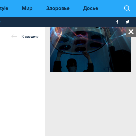
tyle
Мир
Здоровье
Досье
т
К разделу