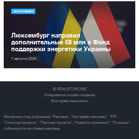
ЭКОНОМИКА
Люксембург направил
дополнительные €8 млн в Фонд
поддержки энергетики Украины
7 августа 2026
© REALIST.ONLINE
Ежедневное онлайн-издание
Все права защищены
Материалы под рубриками "Реклама", "На правах рекламы", "PR",
"Спонсор проекта", "Партнер проекта", "Новости компаний", "Позиция"
публикуются на правах рекламы