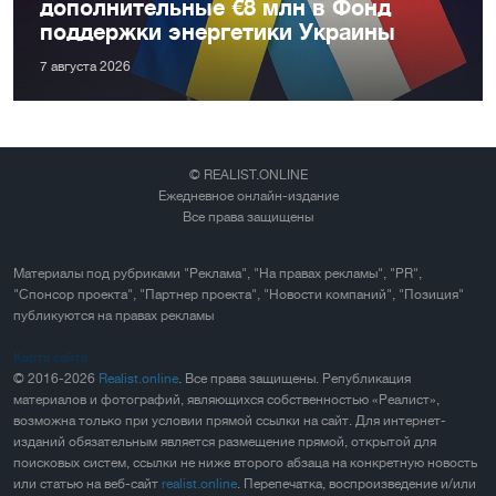
дополнительные €8 млн в Фонд
поддержки энергетики Украины
7 августа 2026
© REALIST.ONLINE
Ежедневное онлайн-издание
Все права защищены
Материалы под рубриками "Реклама", "На правах рекламы", "PR",
"Спонсор проекта", "Партнер проекта", "Новости компаний", "Позиция"
публикуются на правах рекламы
Карта сайта
© 2016-2026
Realist.online
. Все права защищены. Републикация
материалов и фотографий, являющихся собственностью «Реалист»,
возможна только при условии прямой ссылки на сайт. Для интернет-
изданий обязательным является размещение прямой, открытой для
поисковых систем, ссылки не ниже второго абзаца на конкретную новость
или статью на веб-сайт
realist.online
. Перепечатка, воспроизведение и/или