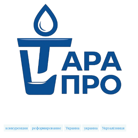
конкуренция
реформирование
Украина
украина
Укрзалізниця