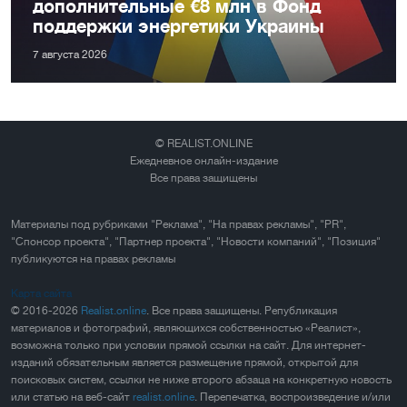
дополнительные €8 млн в Фонд
поддержки энергетики Украины
7 августа 2026
© REALIST.ONLINE
Ежедневное онлайн-издание
Все права защищены
Материалы под рубриками "Реклама", "На правах рекламы", "PR",
"Спонсор проекта", "Партнер проекта", "Новости компаний", "Позиция"
публикуются на правах рекламы
Карта сайта
© 2016-2026
Realist.online
. Все права защищены. Републикация
материалов и фотографий, являющихся собственностью «Реалист»,
возможна только при условии прямой ссылки на сайт. Для интернет-
изданий обязательным является размещение прямой, открытой для
поисковых систем, ссылки не ниже второго абзаца на конкретную новость
или статью на веб-сайт
realist.online
. Перепечатка, воспроизведение и/или