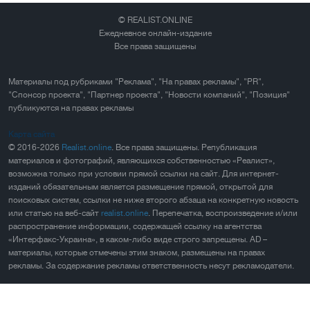
© REALIST.ONLINE
Ежедневное онлайн-издание
Все права защищены
Материалы под рубриками "Реклама", "На правах рекламы", "PR",
"Спонсор проекта", "Партнер проекта", "Новости компаний", "Позиция"
публикуются на правах рекламы
Карта сайта
© 2016-2026
Realist.online
. Все права защищены. Републикация
материалов и фотографий, являющихся собственностью «Реалист»,
возможна только при условии прямой ссылки на сайт. Для интернет-
изданий обязательным является размещение прямой, открытой для
поисковых систем, ссылки не ниже второго абзаца на конкретную новость
или статью на веб-сайт
realist.online
. Перепечатка, воспроизведение и/или
распространение информации, содержащей ссылку на агентства
«Интерфакс-Украина», в каком-либо виде строго запрещены. AD –
материалы, которые отмечены этим знаком, размещены на правах
рекламы. За содержание рекламы ответственность несут рекламодатели.