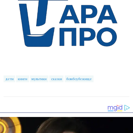
дети
книги
мультики
сказки
бомбоубежище