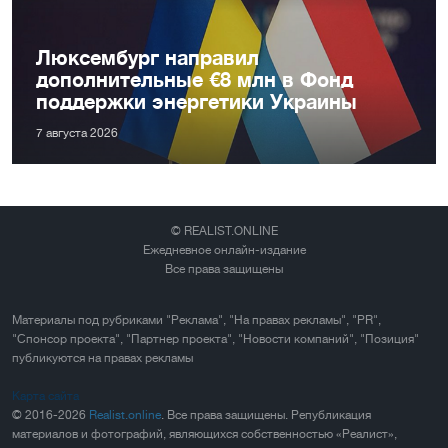
Люксембург направил
дополнительные €8 млн в Фонд
поддержки энергетики Украины
7 августа 2026
© REALIST.ONLINE
Ежедневное онлайн-издание
Все права защищены
Материалы под рубриками "Реклама", "На правах рекламы", "PR",
"Спонсор проекта", "Партнер проекта", "Новости компаний", "Позиция"
публикуются на правах рекламы
Карта сайта
© 2016-2026
Realist.online
. Все права защищены. Републикация
материалов и фотографий, являющихся собственностью «Реалист»,