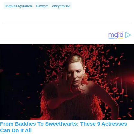
Кирилл Буданов
Бахмут
оккупанты