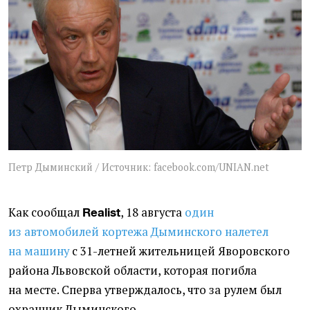
Петр Дыминский / Источник: facebook.com/UNIAN.net
Как сообщал
, 18 августа
один
Realist
из автомобилей кортежа Дыминского налетел
на машину
с 31-летней жительницей Яворовского
района Львовской области, которая погибла
на месте. Сперва утверждалось, что за рулем был
охранник Дыминского.