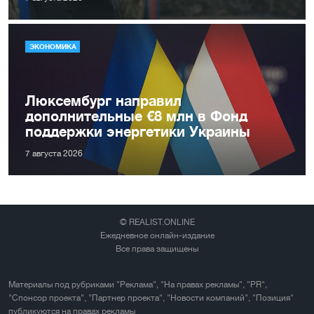
ЭКОНОМИКА
Люксембург направил
дополнительные €8 млн в Фонд
поддержки энергетики Украины
7 августа 2026
© REALIST.ONLINE
Ежедневное онлайн-издание
Все права защищены
Материалы под рубриками "Реклама", "На правах рекламы", "PR",
"Спонсор проекта", "Партнер проекта", "Новости компаний", "Позиция"
публикуются на правах рекламы