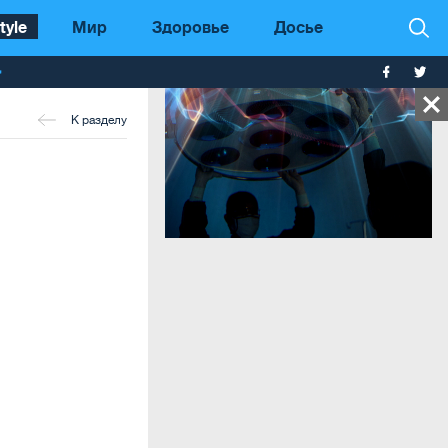
tyle
Мир
Здоровье
Досье
т
К разделу