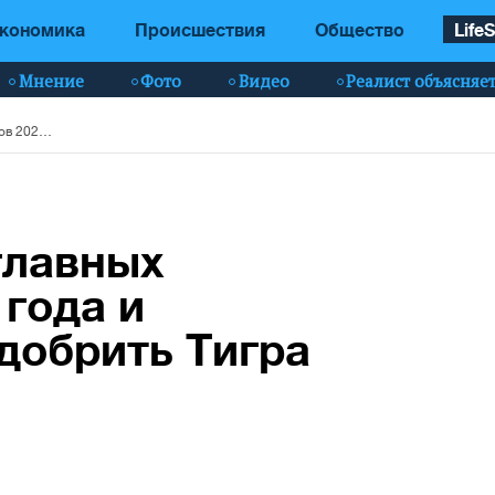
кономика
Происшествия
Общество
LifeS
Мнение
Фото
Видео
Реалист объясняе
Астролог назвал главных неудачников 2022 года и рассказал, как задобрить Тигра
главных
 года и
адобрить Тигра