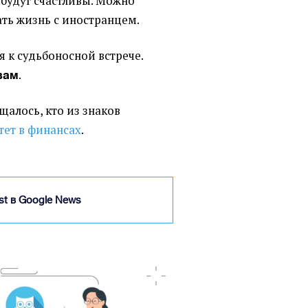
будут счастливы. Можно
ать жизнь с иностранцем.
я к судьбоносной встрече.
.
вам
бщалось, кто из знаков
тет в финансах
.
ist в Google News