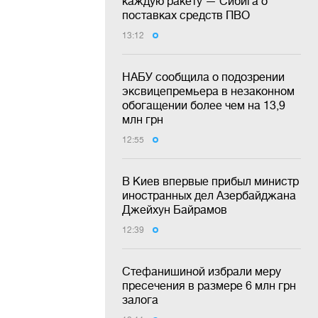
каждую ракету — Сибига о
поставках средств ПВО
13:12
НАБУ сообщила о подозрении
эксвицепремьера в незаконном
обогащении более чем на 13,9
млн грн
12:55
В Киев впервые прибыл министр
иностранных дел Азербайджана
Джейхун Байрамов
12:39
Стефанишиной избрали меру
пресечения в размере 6 млн грн
залога