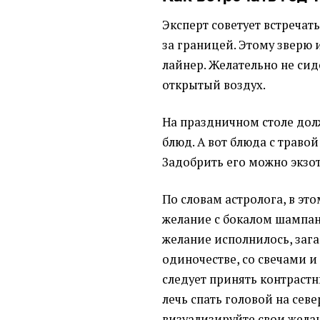
Эксперт советует встречат
за границей. Этому зверю
лайнер. Желательно не сид
открытый воздух.
На праздничном столе дол
блюд. А вот блюда с травой 
Задобрить его можно экзо
По словам астролога, в эт
желание с бокалом шампанс
желание исполнилось, зага
одиночестве, со свечами и
следует принять контраст
лечь спать головой на сев
визуализируйте свои жела