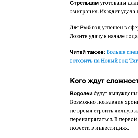
уготованы дал
Стрельцам
эмиграция. Их ждет удача 
Для
год успешен в сфе
Рыб
Ловите удачу в начале года
Больше спец
Читай также:
готовить на Новый год Ти
Кого ждут сложнос
будут вынуждены 
Водолеи
Возможно появление хронич
не время строить личную ж
перенапрягаться. В перво
повести в инвестициях.