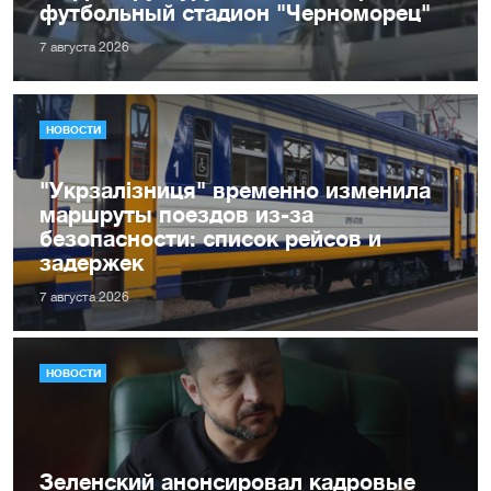
футбольный стадион "Черноморец"
7 августа 2026
НОВОСТИ
"Укрзалізниця" временно изменила
маршруты поездов из-за
безопасности: список рейсов и
задержек
7 августа 2026
НОВОСТИ
Зеленский анонсировал кадровые