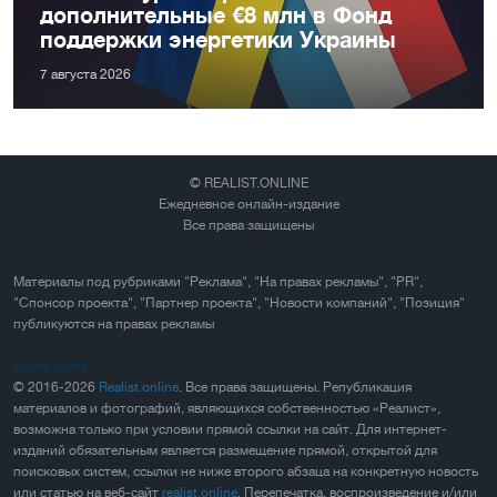
дополнительные €8 млн в Фонд
поддержки энергетики Украины
7 августа 2026
© REALIST.ONLINE
Ежедневное онлайн-издание
Все права защищены
Материалы под рубриками "Реклама", "На правах рекламы", "PR",
"Спонсор проекта", "Партнер проекта", "Новости компаний", "Позиция"
публикуются на правах рекламы
Карта сайта
© 2016-2026
Realist.online
. Все права защищены. Републикация
материалов и фотографий, являющихся собственностью «Реалист»,
возможна только при условии прямой ссылки на сайт. Для интернет-
изданий обязательным является размещение прямой, открытой для
поисковых систем, ссылки не ниже второго абзаца на конкретную новость
или статью на веб-сайт
realist.online
. Перепечатка, воспроизведение и/или