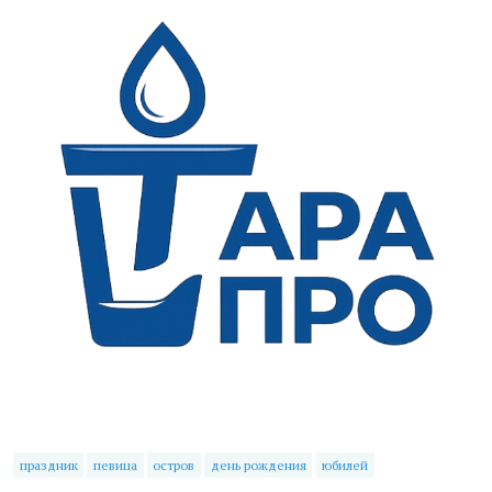
праздник
певица
остров
день рождения
юбилей