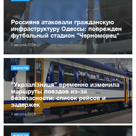
Россияне атаковали гражданскую
инфраструктуру Одессы: поврежден
футбольный стадион "Черноморец"
7 августа 2026
НОВОСТИ
"Укрзалізниця" временно изменила
маршруты поездов из-за
безопасности: список рейсов и
задержек
7 августа 2026
НОВОСТИ