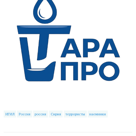
ИГИЛ
Россия
россия
Сирия
террористы
наемники