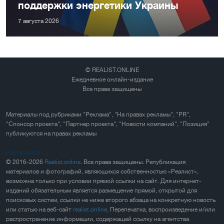
поддержки энергетики Украины
7 августа 2026
© REALIST.ONLINE
Ежедневное онлайн-издание
Все права защищены
Материалы под рубриками "Реклама", "На правах рекламы", "PR",
"Спонсор проекта", "Партнер проекта", "Новости компаний", "Позиция"
публикуются на правах рекламы
Карта сайта
© 2016-2026
Realist.online
. Все права защищены. Републикация
материалов и фотографий, являющихся собственностью «Реалист»,
возможна только при условии прямой ссылки на сайт. Для интернет-
изданий обязательным является размещение прямой, открытой для
поисковых систем, ссылки не ниже второго абзаца на конкретную новость
или статью на веб-сайт
realist.online
. Перепечатка, воспроизведение и/или
распространение информации, содержащей ссылку на агентства