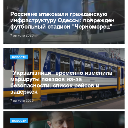
Россияне атаковали гражданскую
инфраструктуру Одессы: поврежден
футбольный стадион "Черноморец"
7 августа 2026
НОВОСТИ
"Укрзалізниця" временно изменила
маршруты поездов из-за
безопасности: список рейсов и
задержек
7 августа 2026
НОВОСТИ