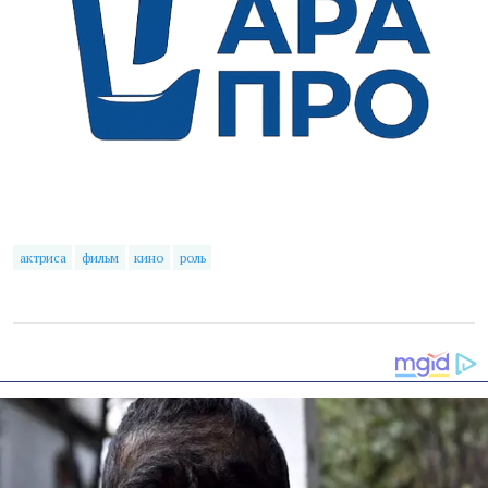
актриса
фильм
кино
роль