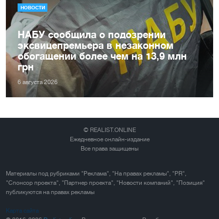
НОВОСТИ
НАБУ сообщила о подозрении
эксвицепремьера в незаконном
обогащении более чем на 13,9 млн
грн
6 августа 2026
© REALIST.ONLINE
Ежедневное онлайн-издание
Все права защищены
Материалы под рубриками "Реклама", "На правах рекламы", "PR",
"Спонсор проекта", "Партнер проекта", "Новости компаний", "Позиция"
публикуются на правах рекламы
Карта сайта