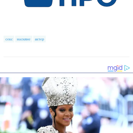
секс
насилие
актер