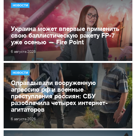
НОВОСТИ
Украина может впервые применить
свою баллистическую ракету FP-7
уже осенью — Fire Point
6 августа 2026
НОВОСТИ
Оправдывали вооруженную
агрессию рф и военные
преступления россиян: СБУ
разоблачила четырех интернет-
агитаторов
6 августа 2026