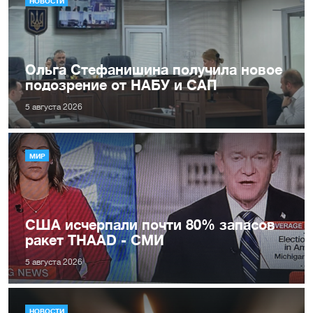
НОВОСТИ
Ольга Стефанишина получила новое
подозрение от НАБУ и САП
5 августа 2026
МИР
США исчерпали почти 80% запасов
ракет THAAD - СМИ
5 августа 2026
НОВОСТИ