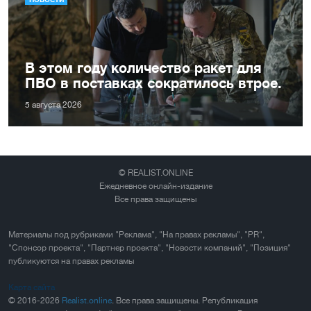
В этом году количество ракет для
ПВО в поставках сократилось втрое.
5 августа 2026
© REALIST.ONLINE
Ежедневное онлайн-издание
Все права защищены
Материалы под рубриками "Реклама", "На правах рекламы", "PR",
"Спонсор проекта", "Партнер проекта", "Новости компаний", "Позиция"
публикуются на правах рекламы
Карта сайта
© 2016-2026
Realist.online
. Все права защищены. Републикация