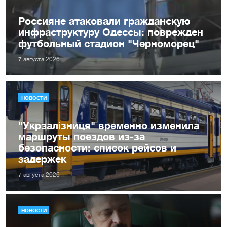
Россияне атаковали гражданскую
инфраструктуру Одессы: поврежден
футбольный стадион "Черноморец"
7 августа 2026
НОВОСТИ
"Укрзалізниця" временно изменила
маршруты поездов из-за
безопасности: список рейсов и
задержек
7 августа 2026
НОВОСТИ