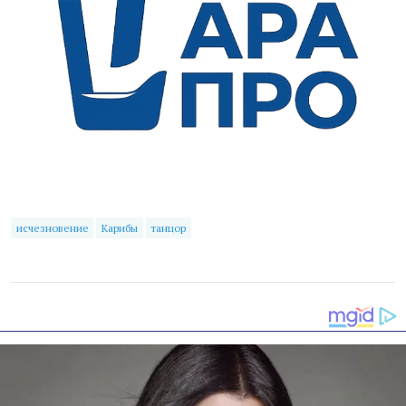
исчезновение
Карибы
танцор