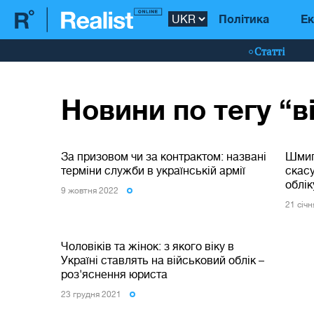
Політика
Ек
Статті
Новини по тегу “
За призовом чи за контрактом: названі
Шмиг
терміни служби в українській армії
скас
облік
9 жовтня 2022
21 сiч
Чоловіків та жінок: з якого віку в
Україні ставлять на військовий облік –
роз'яснення юриста
23 грудня 2021