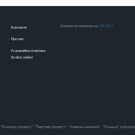
Новини щохвилини на
UKR.NET
Контакти
Про нас
Редакційна політика
Realist.online
 "Спонсор проекту", "Партнер проекту", "Новини компаній", "Позиція" публікую