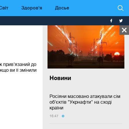
Світ
Здоров'я
Досье
к прив'язаний до
кщо ви її змінили
Новини
Росіяни масовано атакували сім
об'єктів "Укрнафти" на сході
країни
16:47