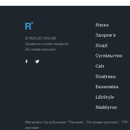
Наука
Здоров'я
© REALIST.ONLINE
Щоденне онлайн-видання
Події
Всі права захищені
Суспільство
Світ
Політика
Економіка
LifeStyle
Майбутнє
Матеріали під рубриками "Реклама", "На правах реклами", "PR",
реклами