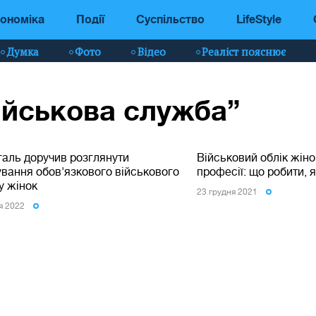
ономіка
Події
Суспільство
LifeStyle
Думка
Фото
Відео
Реаліст пояснює
військова служба”
аль доручив розглянути
Військовий облік жіно
ування обов'язкового військового
професії: що робити, я
у жінок
23 грудня 2021
ня 2022