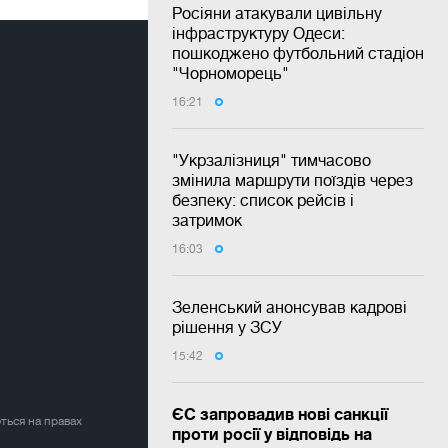
Росіяни атакували цивільну
інфраструктуру Одеси:
пошкоджено футбольний стадіон
"Чорноморець"
16:21
"Укрзалізниця" тимчасово
змінила маршрути поїздів через
безпеку: список рейсів і
затримок
16:03
Зеленський анонсував кадрові
рішення у ЗСУ
15:42
ЄС запровадив нові санкції
ться на правах
проти росії у відповідь на