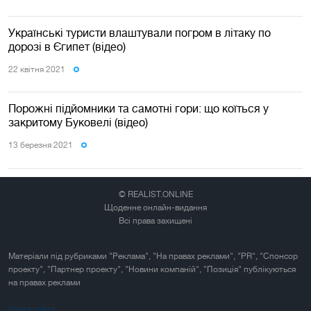
Українські туристи влаштували погром в літаку по
дорозі в Єгипет (відео)
22 квiтня 2021
Порожні підйомники та самотні гори: що коїться у
закритому Буковелі (відео)
13 березня 2021
© REALIST.ONLINE
Щоденне онлайн-видання
Всі права захищені
Матеріали під рубриками "Реклама", "На правах реклами", "PR", "Спонсор
проекту", "Партнер проекту", "Новини компаній", "Позиція" публікуються
на правах реклами
Карта сайта