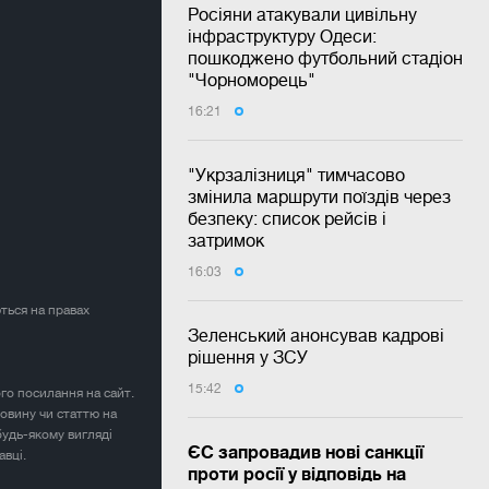
Росіяни атакували цивільну
інфраструктуру Одеси:
пошкоджено футбольний стадіон
"Чорноморець"
16:21
"Укрзалізниця" тимчасово
змінила маршрути поїздів через
безпеку: список рейсів і
затримок
16:03
ться на правах
Зеленський анонсував кадрові
рішення у ЗСУ
15:42
ого посилання на сайт.
овину чи статтю на
будь-якому вигляді
ЄС запровадив нові санкції
авці.
проти росії у відповідь на