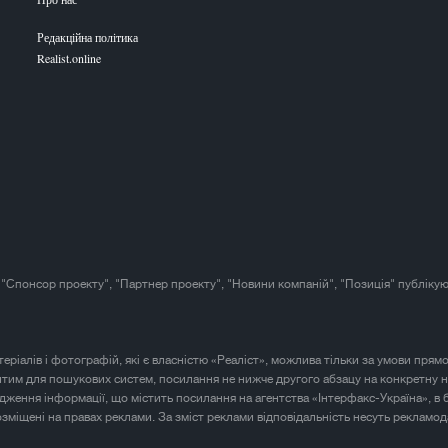
Редакційна політика
Realist.online
 "Спонсор проекту", "Партнер проекту", "Новини компаній", "Позиція" публікую
атеріалів і фотографій, які є власністю «Реаліст», можлива тільки за умови прям
итим для пошукових систем, посилання не нижче другого абзацу на конкретну н
юдження інформації, що містить посилання на агентства «Інтерфакс-Україна», в 
розміщені на правах реклами. За зміст реклами відповідальність несуть рекламод