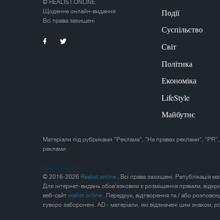
© REALIST.ONLINE
Події
Щоденне онлайн-видання
Всі права захищені
Суспільство
Світ
Політика
Економіка
LifeStyle
Майбутнє
Матеріали під рубриками "Реклама", "На правах реклами", "PR",
реклами
Карта сайта
© 2016-2026
Realist.online
. Всі права захищені. Републікація м
Для інтернет-видань обов'язковим є розміщення прямим, відкр
веб-сайт
realist.online
. Передрук, відтворення та / або розповс
суворо заборонені. AD - матеріали, які відзначені цим знаком, 