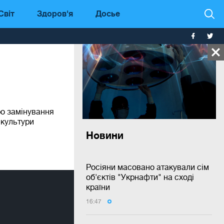
Світ
Здоров'я
Досье
ро замінування
 культури
Новини
Росіяни масовано атакували сім
об'єктів "Укрнафти" на сході
країни
16:47