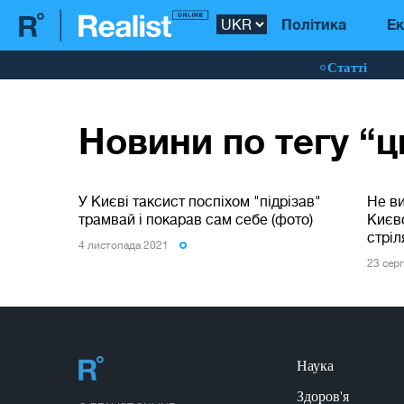
Політика
Ек
Статті
Новини по тегу “ц
У Києві таксист поспіхом "підрізав"
Не ви
трамвай і покарав сам себе (фото)
Києв
стріл
4 листопада 2021
23 сер
Наука
Здоров'я