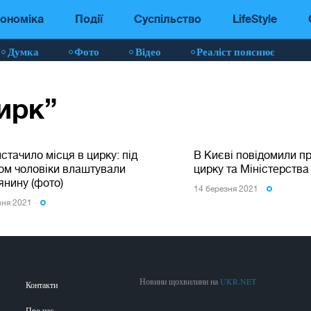
ономіка
Події
Суспільство
LifeStyle
Думка
Фото
Відео
Реаліст пояснює
ирк”
стачило місця в цирку: під
В Києві повідомили п
ом чоловіки влаштували
цирку та Міністерства
янину (фото)
14 березня 2021
пня 2021
Новини щохвилини на
UKR.NET
Контакти
Про нас