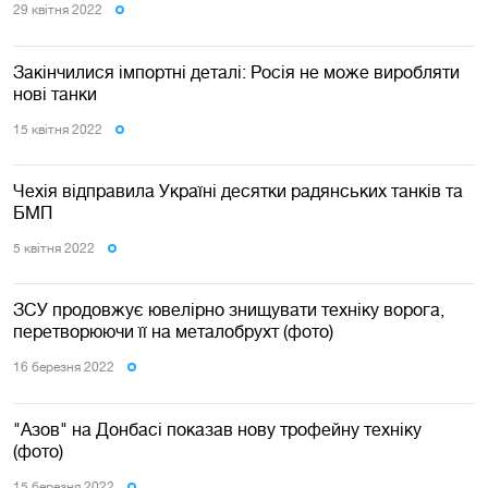
29 квiтня 2022
Закінчилися імпортні деталі: Росія не може виробляти
нові танки
15 квiтня 2022
Чехія відправила Україні десятки радянських танків та
БМП
5 квiтня 2022
ЗСУ продовжує ювелірно знищувати техніку ворога,
перетворюючи її на металобрухт (фото)
16 березня 2022
"Азов" на Донбасі показав нову трофейну техніку
(фото)
15 березня 2022