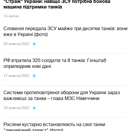
"Страж" України: навіщо ЗСУ потрібна бойова
машина підтримки танків
14 липня
Словенія передала ЗСУ майже три десятки танків: вони
вже в Україні (фото)
29 жовтня 2022
РФ втратила 320 солдатів та 8 танків: Генштаб
оприлюднив нові дані
17 жовтня 2022
Системи протиповітряної оборони для України зараз
важливіші за танки – глава МЗС Німеччини
16 жовтня 2022
Росіяни кустарно встановлюють на свої танки
"динамічний захист" (фото)