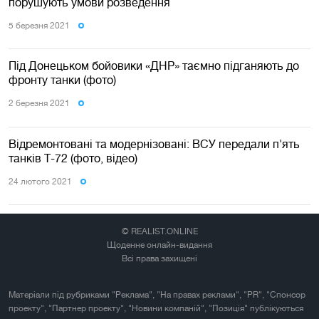
порушують умови розведення
5 березня 2021
Під Донецьком бойовики «ДНР» таємно підганяють до
фронту танки (фото)
2 березня 2021
Відремонтовані та модернізовані: ВСУ передали п'ять
танків Т-72 (фото, відео)
24 лютого 2021
© REALIST.ONLINE
Щоденне онлайн-видання
Всі права захищені
Матеріали під рубриками "Реклама", "На правах реклами", "PR", "Спонсор
проекту", "Партнер проекту", "Новини компаній", "Позиція" публікуються