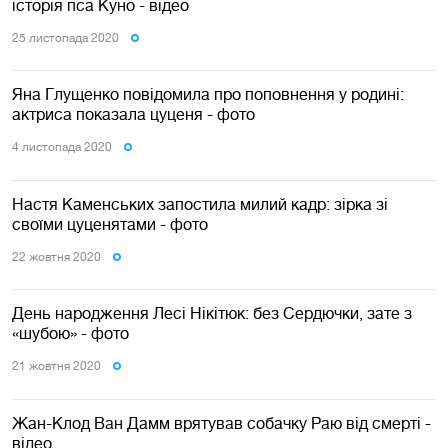
історія пса Куно - відео
25 листопада 2020
Яна Глущенко повідомила про поповнення у родині:
актриса показала цуценя - фото
4 листопада 2020
Настя Каменських запостила милий кадр: зірка зі
своїми цуценятами - фото
22 жовтня 2020
День народження Лесі Нікітюк: без Сердючки, зате з
«шубою» - фото
21 жовтня 2020
Жан-Клод Ван Дамм врятував собачку Раю від смерті -
відео