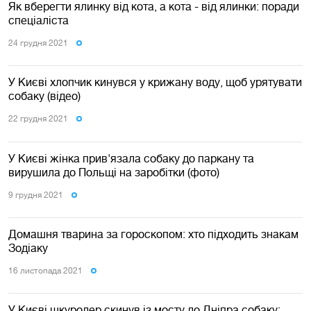
Як вберегти ялинку від кота, а кота - від ялинки: поради
спеціаліста
24 грудня 2021
У Києві хлопчик кинувся у крижану воду, щоб урятувати
собаку (відео)
22 грудня 2021
У Києві жінка прив'язала собаку до паркану та
вирушила до Польщі на заробітки (фото)
9 грудня 2021
Домашня тварина за гороскопом: хто підходить знакам
Зодіаку
16 листопада 2021
У Києві шкуродер скинув із мосту до Дніпра собаку: