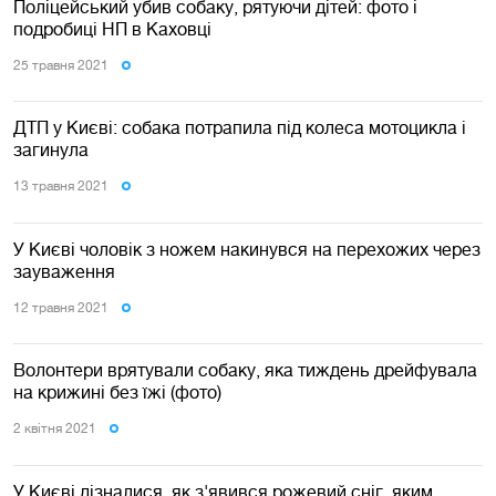
Поліцейський убив собаку, рятуючи дітей: фото і
подробиці НП в Каховці
25 травня 2021
ДТП у Києві: собака потрапила під колеса мотоцикла і
загинула
13 травня 2021
У Києві чоловік з ножем накинувся на перехожих через
зауваження
12 травня 2021
Волонтери врятували собаку, яка тиждень дрейфувала
на крижині без їжі (фото)
2 квiтня 2021
У Києві дізналися, як з'явився рожевий сніг, яким