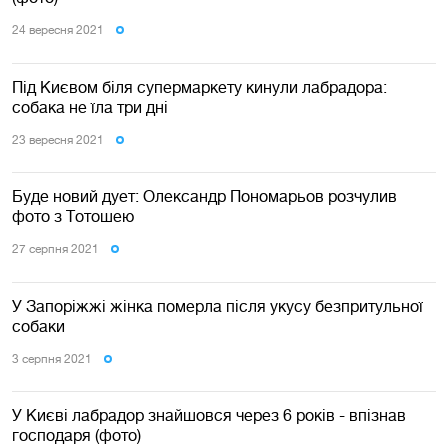
24 вересня 2021
Під Києвом біля супермаркету кинули лабрадора:
собака не їла три дні
23 вересня 2021
Буде новий дует: Олександр Пономарьов розчулив
фото з Тотошею
27 серпня 2021
У Запоріжжі жінка померла після укусу безпритульної
собаки
3 серпня 2021
У Києві лабрадор знайшовся через 6 років - впізнав
господаря (фото)