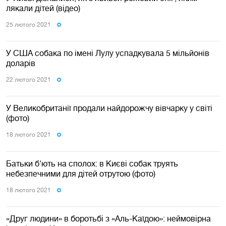
лякали дітей (відео)
25 лютого 2021
У США собака по імені Лулу успадкувала 5 мільйонів
доларів
22 лютого 2021
У Великобританії продали найдорожчу вівчарку у світі
(фото)
18 лютого 2021
Батьки б'ють на сполох: в Києві собак труять
небезпечними для дітей отрутою (фото)
18 лютого 2021
«Друг людини» в боротьбі з «Аль-Каїдою»: неймовірна