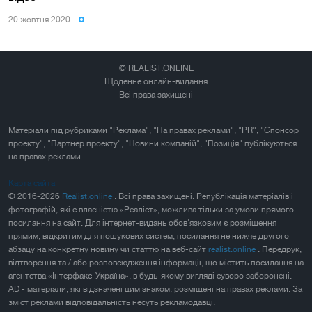
20 жовтня 2020
© REALIST.ONLINE
Щоденне онлайн-видання
Всі права захищені
Матеріали під рубриками "Реклама", "На правах реклами", "PR", "Спонсор
проекту", "Партнер проекту", "Новини компаній", "Позиція" публікуються
на правах реклами
Карта сайта
© 2016-2026
Realist.online
. Всі права захищені. Републікація матеріалів і
фотографій, які є власністю «Реаліст», можлива тільки за умови прямого
посилання на сайт. Для інтернет-видань обов'язковим є розміщення
прямим, відкритим для пошукових систем, посилання не нижче другого
абзацу на конкретну новину чи статтю на веб-сайт
realist.online
. Передрук,
відтворення та / або розповсюдження інформації, що містить посилання на
агентства «Інтерфакс-Україна», в будь-якому вигляді суворо заборонені.
AD - матеріали, які відзначені цим знаком, розміщені на правах реклами. За
зміст реклами відповідальність несуть рекламодавці.