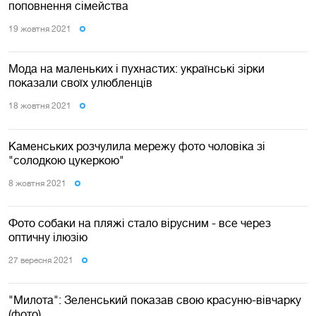
поповнення сімейства
19 жовтня 2021
Мода на маленьких і пухнастих: українські зірки
показали своїх улюбленців
18 жовтня 2021
Каменських розчулила мережу фото чоловіка зі
"солодкою цукеркою"
8 жовтня 2021
Фото собаки на пляжі стало вірусним - все через
оптичну ілюзію
27 вересня 2021
"Милота": Зеленський показав свою красуню-вівчарку
(фото)