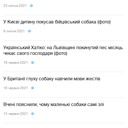
23 липня 2021
У Києві дитину покусав бійцівський собака (фото)
8 липня 2021
Український Хатіко: на Львівщині покинутий пес місяць
чекає свого господаря (фото)
16 червня 2021
У Британії глуху собаку навчили мови жестів
16 червня 2021
Вчені пояснили, чому маленькі собаки самі злі
15 червня 2021