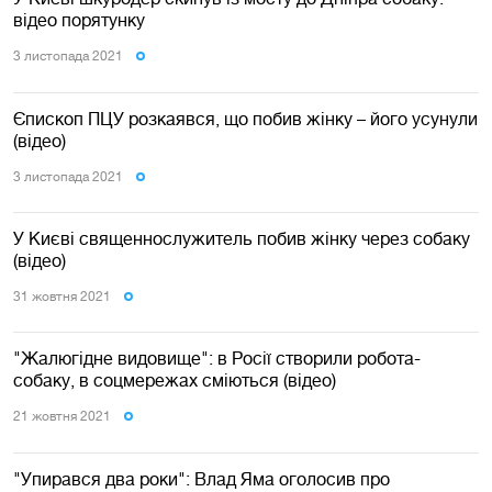
відео порятунку
3 листопада 2021
Єпископ ПЦУ розкаявся, що побив жінку – його усунули
(відео)
3 листопада 2021
У Києві священнослужитель побив жінку через собаку
(відео)
31 жовтня 2021
"Жалюгідне видовище": в Росії створили робота-
собаку, в соцмережах сміються (відео)
21 жовтня 2021
"Упирався два роки": Влад Яма оголосив про